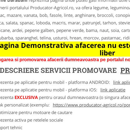
me Darabani
reprezinta pagina unde puteti gasi informatii utile
nerii portalului Producator-Agricol.ro, va ofera legume, leguminoas
ac, mazare, vanata, bob, fasole, linte, anghinare, broccoli, conopi
ca, salata, spanac, loboda, macris, marar, patrunjel, tarhon, stevie
cane, ardei, pepene galben, pepene verde, bama, naut, soia, carto
ubarba, sparanghel, telina, usturoi, hrean, morcov, pastarnac, ridic
agina Demonstrativa afacerea nu este
liber
garea si promovarea afacerii dumneavoastra pe portalul nos
DESCRIERE SERVICII PROMOVARE
PR
rezenta pe aplicatie pentru mobil - platforma ANDROID:
link apli
ezenta pe aplicatie pentru mobil - platforma iOS:
link aplicatie
rezenta
EXCLUSIVA
pentru orasul dumneavoastra (o singura afacer
nk personalizat (exemplu:
https://www.producator-agricol.ro/pom
ptimizare pentru motoare de cautare
ezenta activa pe retelele sociale
port tehnic