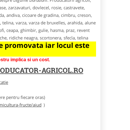
 despre
Legume Darabani
. Producatorii agricoli,
e, zarzavaturi, dovlecel, rosie, castravete,
da, andiva, cicoare de gradina, cimbru, creson,
, telina, varza, varza de bruxelles, arahida, alune
fi, ceapa, ghimbir, gulie, hasma, praz, revent
he, ridiche neagra, scortonera, sfecla, telina
 promovata iar locul este
tru implica si un cost.
ODUCATOR-AGRICOL.RO
catie
e pentru fiecare oras)
icultura-fructe/aiud
)