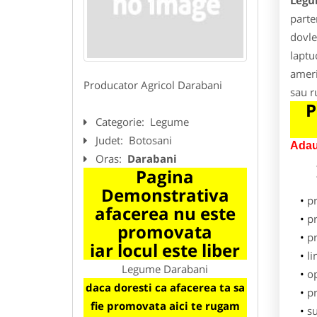
Legu
parte
dovle
laptu
ameri
Producator Agricol Darabani
sau r
P
Categorie:
Legume
Judet:
Botosani
Adau
Oras:
Darabani
Pagina
Demonstrativa
p
afacerea nu este
pr
promovata
p
iar locul este liber
li
Legume Darabani
o
daca doresti ca afacerea ta sa
pr
fie promovata aici te rugam
su