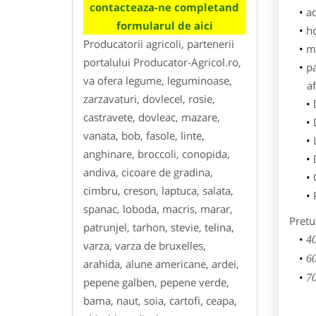
contacteaza-ne completand
ad
formularul de aici
h
Producatorii agricoli, partenerii
m
portalului Producator-Agricol.ro,
p
va ofera legume, leguminoase,
af
zarzavaturi, dovlecel, rosie,
castravete, dovleac, mazare,
vanata, bob, fasole, linte,
anghinare, broccoli, conopida,
andiva, cicoare de gradina,
cimbru, creson, laptuca, salata,
spanac, loboda, macris, marar,
Pretu
patrunjel, tarhon, stevie, telina,
40
varza, varza de bruxelles,
60
arahida, alune americane, ardei,
70
pepene galben, pepene verde,
bama, naut, soia, cartofi, ceapa,