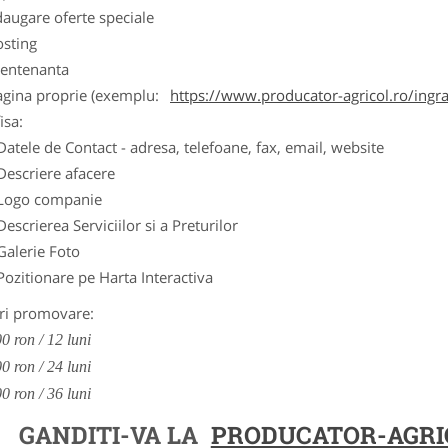
augare oferte speciale
osting
entenanta
agina proprie (exemplu:
https://www.producator-agricol.ro/ingr
isa:
Datele de Contact - adresa, telefoane, fax, email, website
Descriere afacere
Logo companie
Descrierea Serviciilor si a Preturilor
Galerie Foto
Pozitionare pe Harta Interactiva
ri promovare:
0 ron / 12 luni
0 ron / 24 luni
0 ron / 36 luni
GANDITI-VA LA
PRODUCATOR-AGRI