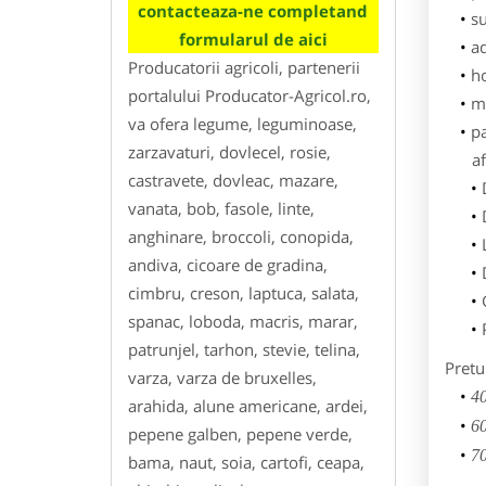
contacteaza-ne completand
su
formularul de aici
ad
Producatorii agricoli, partenerii
h
portalului Producator-Agricol.ro,
m
va ofera legume, leguminoase,
p
zarzavaturi, dovlecel, rosie,
af
castravete, dovleac, mazare,
vanata, bob, fasole, linte,
anghinare, broccoli, conopida,
andiva, cicoare de gradina,
cimbru, creson, laptuca, salata,
spanac, loboda, macris, marar,
patrunjel, tarhon, stevie, telina,
Pretu
varza, varza de bruxelles,
40
arahida, alune americane, ardei,
60
pepene galben, pepene verde,
70
bama, naut, soia, cartofi, ceapa,