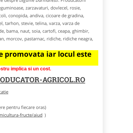
ile despre
Legume Darmanesti
. Producatorii
eguminoase, zarzavaturi, dovlecel, rosie,
coli, conopida, andiva, cicoare de gradina,
, tarhon, stevie, telina, varza, varza de
, bama, naut, soia, cartofi, ceapa, ghimbir,
an, morcov, pastarnac, ridiche, ridiche neagra,
 promovata iar locul este
tru implica si un cost.
ODUCATOR-AGRICOL.RO
catie
e pentru fiecare oras)
icultura-fructe/aiud
)