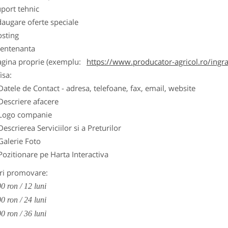
port tehnic
augare oferte speciale
osting
entenanta
agina proprie (exemplu:
https://www.producator-agricol.ro/ingr
isa:
Datele de Contact - adresa, telefoane, fax, email, website
Descriere afacere
Logo companie
Descrierea Serviciilor si a Preturilor
Galerie Foto
Pozitionare pe Harta Interactiva
ri promovare:
0 ron / 12 luni
0 ron / 24 luni
0 ron / 36 luni