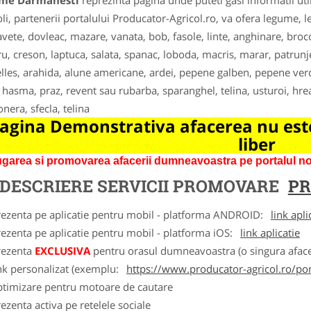
me Darmanesti
reprezinta pagina unde puteti gasi informatii ut
oli, partenerii portalului Producator-Agricol.ro, va ofera legume, l
avete, dovleac, mazare, vanata, bob, fasole, linte, anghinare, broc
u, creson, laptuca, salata, spanac, loboda, macris, marar, patrunjel
lles, arahida, alune americane, ardei, pepene galben, pepene verde
, hasma, praz, revent sau rubarba, sparanghel, telina, usturoi, hre
onera, sfecla, telina
agina Demonstrativa afacerea nu este
liber
garea si promovarea afacerii dumneavoastra pe portalul nos
DESCRIERE SERVICII PROMOVARE
PR
rezenta pe aplicatie pentru mobil - platforma ANDROID:
link apli
ezenta pe aplicatie pentru mobil - platforma iOS:
link aplicatie
rezenta
EXCLUSIVA
pentru orasul dumneavoastra (o singura afacer
nk personalizat (exemplu:
https://www.producator-agricol.ro/pom
ptimizare pentru motoare de cautare
ezenta activa pe retelele sociale