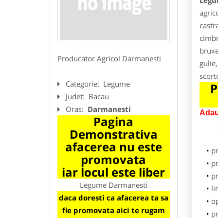
Legu
agric
castr
cimbr
bruxe
Producator Agricol Darmanesti
gulie
scort
Categorie:
Legume
P
Judet:
Bacau
Oras:
Darmanesti
Adau
Pagina
Demonstrativa
afacerea nu este
p
promovata
pr
iar locul este liber
p
Legume Darmanesti
li
daca doresti ca afacerea ta sa
o
fie promovata aici te rugam
pr