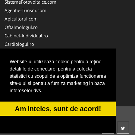
SistemeFotovoltaice.com
Agentie-Turism.com
Apicultorul.com
Oftalmologul.ro
Cabinet-Individual.ro
Cardiologul.ro
Clinica-Privata.ro
CramaVinuri.ro
Website-ul utilizeaza cookie pentru a reţine
Centru-Copiere.ro
detaliile de conectare, pentru a colecta
statistici cu scopul de a optimiza functionarea
CentruInchirieri.ro
site-ului si pentru a furniza marketing in baza
Medic-Bun.com
intereselor dvs.
NonStopDeschis.ro
Am inteles, sunt de acord!
© 2014-2026 -
ANPC
SOL