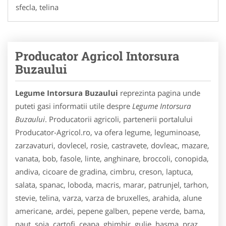
sfecla, telina
Producator Agricol Intorsura
Buzaului
Legume Intorsura Buzaului
reprezinta pagina unde
puteti gasi informatii utile despre
Legume Intorsura
Buzaului
. Producatorii agricoli, partenerii portalului
Producator-Agricol.ro, va ofera legume, leguminoase,
zarzavaturi, dovlecel, rosie, castravete, dovleac, mazare,
vanata, bob, fasole, linte, anghinare, broccoli, conopida,
andiva, cicoare de gradina, cimbru, creson, laptuca,
salata, spanac, loboda, macris, marar, patrunjel, tarhon,
stevie, telina, varza, varza de bruxelles, arahida, alune
americane, ardei, pepene galben, pepene verde, bama,
naut, soia, cartofi, ceapa, ghimbir, gulie, hasma, praz,