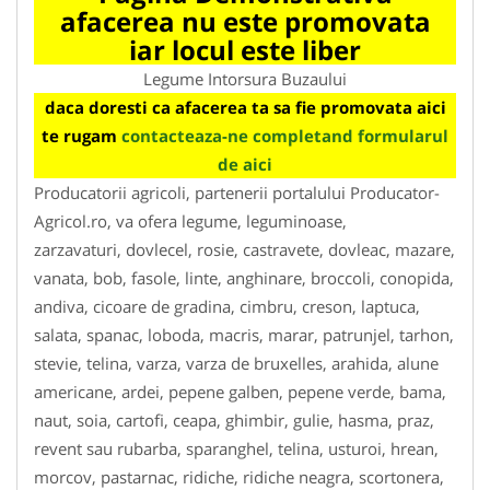
afacerea nu este promovata
iar locul este liber
Legume Intorsura Buzaului
daca doresti ca afacerea ta sa fie promovata aici
te rugam
contacteaza-ne completand formularul
de aici
Producatorii agricoli, partenerii portalului Producator-
Agricol.ro, va ofera legume, leguminoase,
zarzavaturi, dovlecel, rosie, castravete, dovleac, mazare,
vanata, bob, fasole, linte, anghinare, broccoli, conopida,
andiva, cicoare de gradina, cimbru, creson, laptuca,
salata, spanac, loboda, macris, marar, patrunjel, tarhon,
stevie, telina, varza, varza de bruxelles, arahida, alune
americane, ardei, pepene galben, pepene verde, bama,
naut, soia, cartofi, ceapa, ghimbir, gulie, hasma, praz,
revent sau rubarba, sparanghel, telina, usturoi, hrean,
morcov, pastarnac, ridiche, ridiche neagra, scortonera,