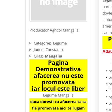
Legu
parte
dovle
laptu
ameri
Producator Agricol Mangalia
sau r
P
Categorie:
Legume
Judet:
Constanta
Adau
Oras:
Mangalia
Pagina
Demonstrativa
p
afacerea nu este
pr
promovata
p
iar locul este liber
li
Legume Mangalia
o
daca doresti ca afacerea ta sa
pr
fie promovata aici te rugam
su