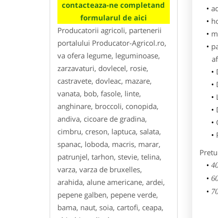
contacteaza-ne completand
ad
formularul de aici
h
Producatorii agricoli, partenerii
m
portalului Producator-Agricol.ro,
p
va ofera legume, leguminoase,
af
zarzavaturi, dovlecel, rosie,
castravete, dovleac, mazare,
vanata, bob, fasole, linte,
anghinare, broccoli, conopida,
andiva, cicoare de gradina,
cimbru, creson, laptuca, salata,
spanac, loboda, macris, marar,
Pretu
patrunjel, tarhon, stevie, telina,
40
varza, varza de bruxelles,
60
arahida, alune americane, ardei,
70
pepene galben, pepene verde,
bama, naut, soia, cartofi, ceapa,