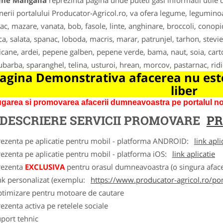
me Mangalia
reprezinta pagina unde puteti gasi informatii utile
nerii portalului Producator-Agricol.ro, va ofera legume, leguminoas
ac, mazare, vanata, bob, fasole, linte, anghinare, broccoli, conopi
ca, salata, spanac, loboda, macris, marar, patrunjel, tarhon, stevie
cane, ardei, pepene galben, pepene verde, bama, naut, soia, carto
ubarba, sparanghel, telina, usturoi, hrean, morcov, pastarnac, ridic
agina Demonstrativa afacerea nu este
liber
garea si promovarea afacerii dumneavoastra pe portalul nos
DESCRIERE SERVICII PROMOVARE
PR
rezenta pe aplicatie pentru mobil - platforma ANDROID:
link apli
ezenta pe aplicatie pentru mobil - platforma iOS:
link aplicatie
rezenta
EXCLUSIVA
pentru orasul dumneavoastra (o singura afacer
nk personalizat (exemplu:
https://www.producator-agricol.ro/pom
ptimizare pentru motoare de cautare
ezenta activa pe retelele sociale
port tehnic