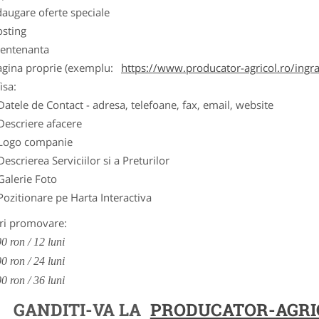
augare oferte speciale
osting
entenanta
agina proprie (exemplu:
https://www.producator-agricol.ro/ingr
isa:
Datele de Contact - adresa, telefoane, fax, email, website
Descriere afacere
Logo companie
Descrierea Serviciilor si a Preturilor
Galerie Foto
Pozitionare pe Harta Interactiva
ri promovare:
0 ron / 12 luni
0 ron / 24 luni
0 ron / 36 luni
GANDITI-VA LA
PRODUCATOR-AGRI