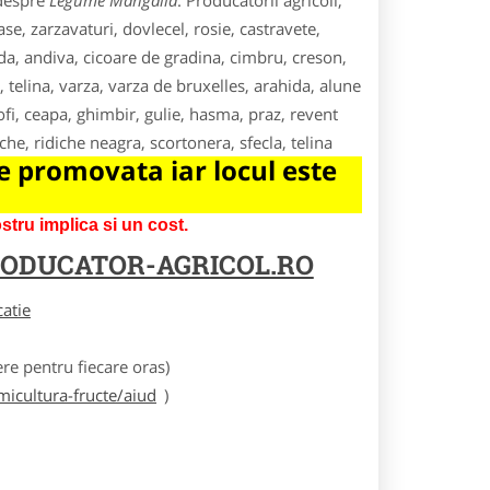
 despre
Legume Mangalia
. Producatorii agricoli,
e, zarzavaturi, dovlecel, rosie, castravete,
da, andiva, cicoare de gradina, cimbru, creson,
, telina, varza, varza de bruxelles, arahida, alune
fi, ceapa, ghimbir, gulie, hasma, praz, revent
he, ridiche neagra, scortonera, sfecla, telina
 promovata iar locul este
tru implica si un cost.
ODUCATOR-AGRICOL.RO
catie
e pentru fiecare oras)
icultura-fructe/aiud
)