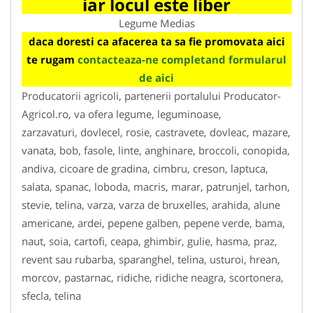
iar locul este liber
Legume Medias
daca doresti ca afacerea ta sa fie promovata aici
te rugam
contacteaza-ne completand formularul
de aici
Producatorii agricoli, partenerii portalului Producator-
Agricol.ro, va ofera legume, leguminoase,
zarzavaturi, dovlecel, rosie, castravete, dovleac, mazare,
vanata, bob, fasole, linte, anghinare, broccoli, conopida,
andiva, cicoare de gradina, cimbru, creson, laptuca,
salata, spanac, loboda, macris, marar, patrunjel, tarhon,
stevie, telina, varza, varza de bruxelles, arahida, alune
americane, ardei, pepene galben, pepene verde, bama,
naut, soia, cartofi, ceapa, ghimbir, gulie, hasma, praz,
revent sau rubarba, sparanghel, telina, usturoi, hrean,
morcov, pastarnac, ridiche, ridiche neagra, scortonera,
sfecla, telina