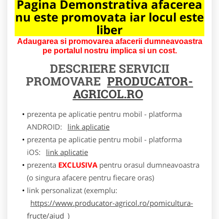
Pagina Demonstrativa afacerea
nu este promovata iar locul este
liber
Adaugarea si promovarea afacerii dumneavoastra
pe portalul nostru implica si un cost.
DESCRIERE SERVICII
PROMOVARE
PRODUCATOR-
AGRICOL.RO
prezenta pe aplicatie pentru mobil - platforma
ANDROID:
link aplicatie
prezenta pe aplicatie pentru mobil - platforma
iOS:
link aplicatie
prezenta
EXCLUSIVA
pentru orasul dumneavoastra
(o singura afacere pentru fiecare oras)
link personalizat (exemplu:
https://www.producator-agricol.ro/pomicultura-
fructe/aiud
)