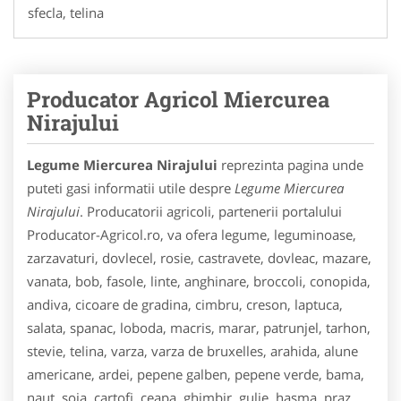
sfecla, telina
Producator Agricol Miercurea
Nirajului
Legume Miercurea Nirajului
reprezinta pagina unde
puteti gasi informatii utile despre
Legume Miercurea
Nirajului
. Producatorii agricoli, partenerii portalului
Producator-Agricol.ro, va ofera legume, leguminoase,
zarzavaturi, dovlecel, rosie, castravete, dovleac, mazare,
vanata, bob, fasole, linte, anghinare, broccoli, conopida,
andiva, cicoare de gradina, cimbru, creson, laptuca,
salata, spanac, loboda, macris, marar, patrunjel, tarhon,
stevie, telina, varza, varza de bruxelles, arahida, alune
americane, ardei, pepene galben, pepene verde, bama,
naut, soia, cartofi, ceapa, ghimbir, gulie, hasma, praz,