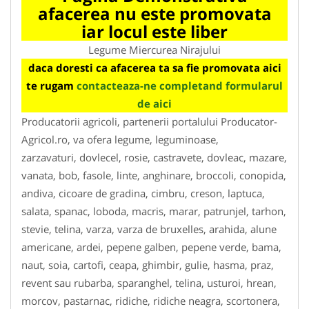
afacerea nu este promovata
iar locul este liber
Legume Miercurea Nirajului
daca doresti ca afacerea ta sa fie promovata aici
te rugam
contacteaza-ne completand formularul
de aici
Producatorii agricoli, partenerii portalului Producator-
Agricol.ro, va ofera legume, leguminoase,
zarzavaturi, dovlecel, rosie, castravete, dovleac, mazare,
vanata, bob, fasole, linte, anghinare, broccoli, conopida,
andiva, cicoare de gradina, cimbru, creson, laptuca,
salata, spanac, loboda, macris, marar, patrunjel, tarhon,
stevie, telina, varza, varza de bruxelles, arahida, alune
americane, ardei, pepene galben, pepene verde, bama,
naut, soia, cartofi, ceapa, ghimbir, gulie, hasma, praz,
revent sau rubarba, sparanghel, telina, usturoi, hrean,
morcov, pastarnac, ridiche, ridiche neagra, scortonera,