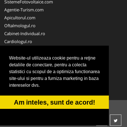
SistemeFotovoltaice.com
Agentie-Turism.com
Apicultorul.com
Oftalmologul.ro
Cabinet-Individual.ro
Cardiologul.ro
Clinica-Privata.ro
CramaVinuri.ro
Website-ul utilizeaza cookie pentru a reţine
Centru-Copiere.ro
detaliile de conectare, pentru a colecta
statistici cu scopul de a optimiza functionarea
CentruInchirieri.ro
site-ului si pentru a furniza marketing in baza
Medic-Bun.com
intereselor dvs.
NonStopDeschis.ro
Am inteles, sunt de acord!
© 2014-2026 -
ANPC
SOL