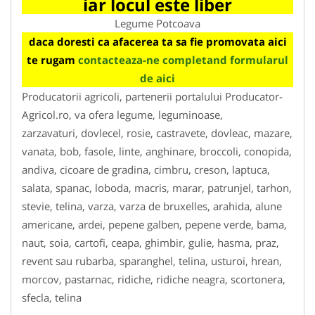
iar locul este liber
Legume Potcoava
daca doresti ca afacerea ta sa fie promovata aici
te rugam
contacteaza-ne completand formularul
de aici
Producatorii agricoli, partenerii portalului Producator-
Agricol.ro, va ofera legume, leguminoase,
zarzavaturi, dovlecel, rosie, castravete, dovleac, mazare,
vanata, bob, fasole, linte, anghinare, broccoli, conopida,
andiva, cicoare de gradina, cimbru, creson, laptuca,
salata, spanac, loboda, macris, marar, patrunjel, tarhon,
stevie, telina, varza, varza de bruxelles, arahida, alune
americane, ardei, pepene galben, pepene verde, bama,
naut, soia, cartofi, ceapa, ghimbir, gulie, hasma, praz,
revent sau rubarba, sparanghel, telina, usturoi, hrean,
morcov, pastarnac, ridiche, ridiche neagra, scortonera,
sfecla, telina