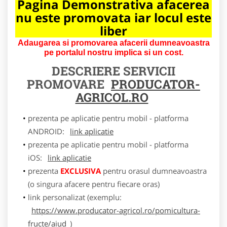
Pagina Demonstrativa afacerea
nu este promovata iar locul este
liber
Adaugarea si promovarea afacerii dumneavoastra
pe portalul nostru implica si un cost.
DESCRIERE SERVICII
PROMOVARE
PRODUCATOR-
AGRICOL.RO
prezenta pe aplicatie pentru mobil - platforma
ANDROID:
link aplicatie
prezenta pe aplicatie pentru mobil - platforma
iOS:
link aplicatie
prezenta
EXCLUSIVA
pentru orasul dumneavoastra
(o singura afacere pentru fiecare oras)
link personalizat (exemplu:
https://www.producator-agricol.ro/pomicultura-
fructe/aiud
)