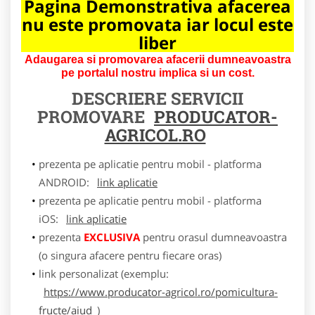
Pagina Demonstrativa afacerea
nu este promovata iar locul este
liber
Adaugarea si promovarea afacerii dumneavoastra
pe portalul nostru implica si un cost.
DESCRIERE SERVICII
PROMOVARE
PRODUCATOR-
AGRICOL.RO
prezenta pe aplicatie pentru mobil - platforma
ANDROID:
link aplicatie
prezenta pe aplicatie pentru mobil - platforma
iOS:
link aplicatie
prezenta
EXCLUSIVA
pentru orasul dumneavoastra
(o singura afacere pentru fiecare oras)
link personalizat (exemplu:
https://www.producator-agricol.ro/pomicultura-
fructe/aiud
)