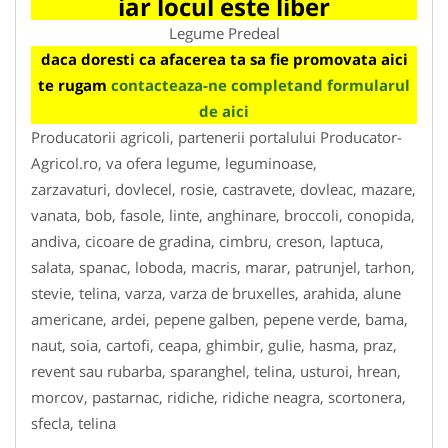
iar locul este liber
Legume Predeal
daca doresti ca afacerea ta sa fie promovata aici
te rugam
contacteaza-ne completand formularul
de aici
Producatorii agricoli, partenerii portalului Producator-
Agricol.ro, va ofera legume, leguminoase,
zarzavaturi, dovlecel, rosie, castravete, dovleac, mazare,
vanata, bob, fasole, linte, anghinare, broccoli, conopida,
andiva, cicoare de gradina, cimbru, creson, laptuca,
salata, spanac, loboda, macris, marar, patrunjel, tarhon,
stevie, telina, varza, varza de bruxelles, arahida, alune
americane, ardei, pepene galben, pepene verde, bama,
naut, soia, cartofi, ceapa, ghimbir, gulie, hasma, praz,
revent sau rubarba, sparanghel, telina, usturoi, hrean,
morcov, pastarnac, ridiche, ridiche neagra, scortonera,
sfecla, telina