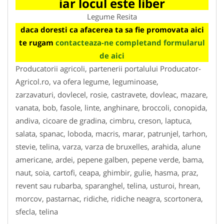
iar locul este liber
Legume Resita
daca doresti ca afacerea ta sa fie promovata aici
te rugam
contacteaza-ne completand formularul
de aici
Producatorii agricoli, partenerii portalului Producator-
Agricol.ro, va ofera legume, leguminoase,
zarzavaturi, dovlecel, rosie, castravete, dovleac, mazare,
vanata, bob, fasole, linte, anghinare, broccoli, conopida,
andiva, cicoare de gradina, cimbru, creson, laptuca,
salata, spanac, loboda, macris, marar, patrunjel, tarhon,
stevie, telina, varza, varza de bruxelles, arahida, alune
americane, ardei, pepene galben, pepene verde, bama,
naut, soia, cartofi, ceapa, ghimbir, gulie, hasma, praz,
revent sau rubarba, sparanghel, telina, usturoi, hrean,
morcov, pastarnac, ridiche, ridiche neagra, scortonera,
sfecla, telina