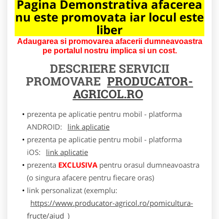
Pagina Demonstrativa afacerea
nu este promovata iar locul este
liber
Adaugarea si promovarea afacerii dumneavoastra
pe portalul nostru implica si un cost.
DESCRIERE SERVICII
PROMOVARE
PRODUCATOR-
AGRICOL.RO
prezenta pe aplicatie pentru mobil - platforma
ANDROID:
link aplicatie
prezenta pe aplicatie pentru mobil - platforma
iOS:
link aplicatie
prezenta
EXCLUSIVA
pentru orasul dumneavoastra
(o singura afacere pentru fiecare oras)
link personalizat (exemplu:
https://www.producator-agricol.ro/pomicultura-
fructe/aiud
)