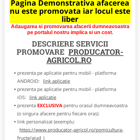
Pagina Demonstrativa afacerea
nu este promovata iar locul este
liber
Adaugarea si promovarea afacerii dumneavoastra
pe portalul nostru implica si un cost.
DESCRIERE SERVICII
PROMOVARE
PRODUCATOR-
AGRICOL.RO
prezenta pe aplicatie pentru mobil - platforma
ANDROID:
link aplicatie
prezenta pe aplicatie pentru mobil - platforma
iOS:
link aplicatie
prezenta
EXCLUSIVA
pentru orasul dumneavoastra
(o singura afacere pentru fiecare oras)
link personalizat (exemplu:
https://www.producator-agricol.ro/pomicultura-
fructe/aiud
)