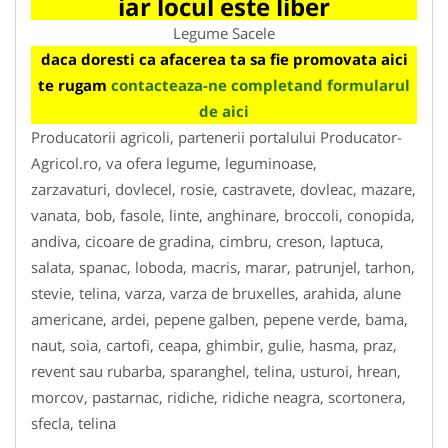
iar locul este liber
Legume Sacele
daca doresti ca afacerea ta sa fie promovata aici
te rugam
contacteaza-ne completand formularul
de aici
Producatorii agricoli, partenerii portalului Producator-
Agricol.ro, va ofera legume, leguminoase,
zarzavaturi, dovlecel, rosie, castravete, dovleac, mazare,
vanata, bob, fasole, linte, anghinare, broccoli, conopida,
andiva, cicoare de gradina, cimbru, creson, laptuca,
salata, spanac, loboda, macris, marar, patrunjel, tarhon,
stevie, telina, varza, varza de bruxelles, arahida, alune
americane, ardei, pepene galben, pepene verde, bama,
naut, soia, cartofi, ceapa, ghimbir, gulie, hasma, praz,
revent sau rubarba, sparanghel, telina, usturoi, hrean,
morcov, pastarnac, ridiche, ridiche neagra, scortonera,
sfecla, telina