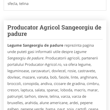
sfecla, telina
Producator Agricol Sangeorgiu de
padure
Legume Sangeorgiu de padure
reprezinta pagina
unde puteti gasi informatii utile despre
Legume
Sangeorgiu de padure
. Producatorii agricoli, partenerii
portalului Producator-Agricol.ro, va ofera legume,
leguminoase, zarzavaturi, dovlecel, rosie, castravete,
dovleac, mazare, vanata, bob, fasole, linte, anghinare,
broccoli, conopida, andiva, cicoare de gradina, cimbru,
creson, laptuca, salata, spanac, loboda, macris, marar,
patrunjel, tarhon, stevie, telina, varza, varza de
bruxelles, arahida, alune americane, ardei, pepene
galben, pepene verde, bama, naut, soia, cartofi, ceapa,