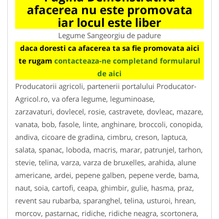
afacerea nu este promovata
iar locul este liber
Legume Sangeorgiu de padure
daca doresti ca afacerea ta sa fie promovata aici
te rugam
contacteaza-ne completand formularul
de aici
Producatorii agricoli, partenerii portalului Producator-
Agricol.ro, va ofera legume, leguminoase,
zarzavaturi, dovlecel, rosie, castravete, dovleac, mazare,
vanata, bob, fasole, linte, anghinare, broccoli, conopida,
andiva, cicoare de gradina, cimbru, creson, laptuca,
salata, spanac, loboda, macris, marar, patrunjel, tarhon,
stevie, telina, varza, varza de bruxelles, arahida, alune
americane, ardei, pepene galben, pepene verde, bama,
naut, soia, cartofi, ceapa, ghimbir, gulie, hasma, praz,
revent sau rubarba, sparanghel, telina, usturoi, hrean,
morcov, pastarnac, ridiche, ridiche neagra, scortonera,