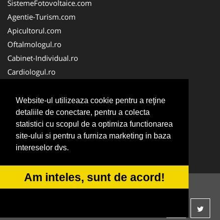
SistemeFotovoltaice.com
Agentie-Turism.com
Apicultorul.com
Oftalmologul.ro
Cabinet-Individual.ro
Cardiologul.ro
Clinica-Privata.ro
CramaVinuri.ro
Website-ul utilizeaza cookie pentru a reţine
Centru-Copiere.ro
detaliile de conectare, pentru a colecta
statistici cu scopul de a optimiza functionarea
CentruInchirieri.ro
site-ului si pentru a furniza marketing in baza
Medic-Bun.com
intereselor dvs.
NonStopDeschis.ro
Am inteles, sunt de acord!
© 2014-2026 -
ANPC
SOL