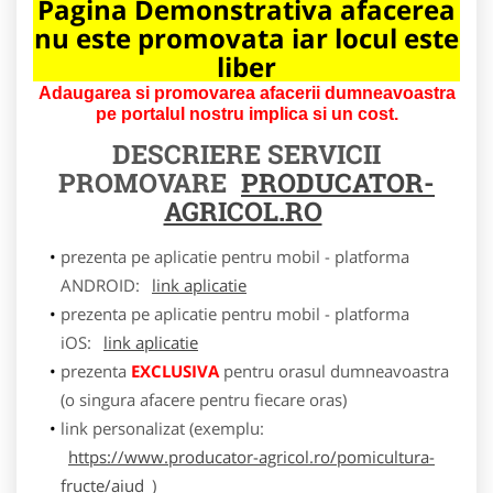
Pagina Demonstrativa afacerea
nu este promovata iar locul este
liber
Adaugarea si promovarea afacerii dumneavoastra
pe portalul nostru implica si un cost.
DESCRIERE SERVICII
PROMOVARE
PRODUCATOR-
AGRICOL.RO
prezenta pe aplicatie pentru mobil - platforma
ANDROID:
link aplicatie
prezenta pe aplicatie pentru mobil - platforma
iOS:
link aplicatie
prezenta
EXCLUSIVA
pentru orasul dumneavoastra
(o singura afacere pentru fiecare oras)
link personalizat (exemplu:
https://www.producator-agricol.ro/pomicultura-
fructe/aiud
)