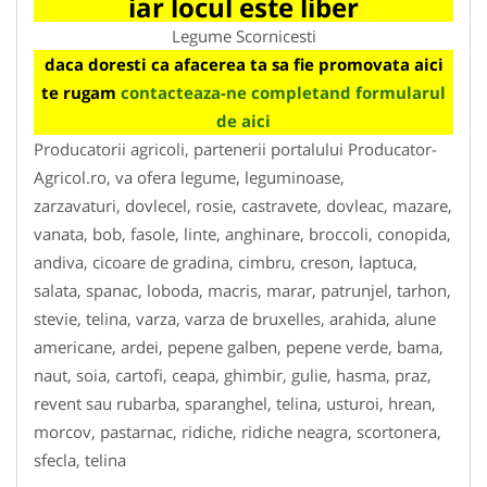
iar locul este liber
Legume Scornicesti
daca doresti ca afacerea ta sa fie promovata aici
te rugam
contacteaza-ne completand formularul
de aici
Producatorii agricoli, partenerii portalului Producator-
Agricol.ro, va ofera legume, leguminoase,
zarzavaturi, dovlecel, rosie, castravete, dovleac, mazare,
vanata, bob, fasole, linte, anghinare, broccoli, conopida,
andiva, cicoare de gradina, cimbru, creson, laptuca,
salata, spanac, loboda, macris, marar, patrunjel, tarhon,
stevie, telina, varza, varza de bruxelles, arahida, alune
americane, ardei, pepene galben, pepene verde, bama,
naut, soia, cartofi, ceapa, ghimbir, gulie, hasma, praz,
revent sau rubarba, sparanghel, telina, usturoi, hrean,
morcov, pastarnac, ridiche, ridiche neagra, scortonera,
sfecla, telina