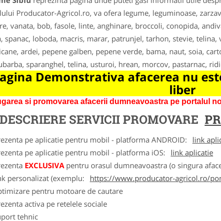
me Sibiu
reprezinta pagina unde puteti gasi informatii utile desp
lului Producator-Agricol.ro, va ofera legume, leguminoase, zarzavat
e, vanata, bob, fasole, linte, anghinare, broccoli, conopida, andiv
a, spanac, loboda, macris, marar, patrunjel, tarhon, stevie, telina,
cane, ardei, pepene galben, pepene verde, bama, naut, soia, carto
ubarba, sparanghel, telina, usturoi, hrean, morcov, pastarnac, ridic
agina Demonstrativa afacerea nu este
liber
garea si promovarea afacerii dumneavoastra pe portalul nos
DESCRIERE SERVICII PROMOVARE
PR
rezenta pe aplicatie pentru mobil - platforma ANDROID:
link apli
ezenta pe aplicatie pentru mobil - platforma iOS:
link aplicatie
rezenta
EXCLUSIVA
pentru orasul dumneavoastra (o singura afacer
nk personalizat (exemplu:
https://www.producator-agricol.ro/pom
ptimizare pentru motoare de cautare
ezenta activa pe retelele sociale
port tehnic