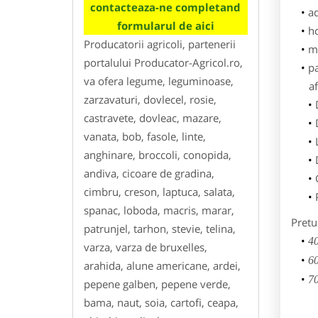
contacteaza-ne completand
ad
formularul de aici
h
Producatorii agricoli, partenerii
m
portalului Producator-Agricol.ro,
p
va ofera legume, leguminoase,
af
zarzavaturi, dovlecel, rosie,
castravete, dovleac, mazare,
vanata, bob, fasole, linte,
anghinare, broccoli, conopida,
andiva, cicoare de gradina,
cimbru, creson, laptuca, salata,
spanac, loboda, macris, marar,
Pretu
patrunjel, tarhon, stevie, telina,
40
varza, varza de bruxelles,
60
arahida, alune americane, ardei,
70
pepene galben, pepene verde,
bama, naut, soia, cartofi, ceapa,