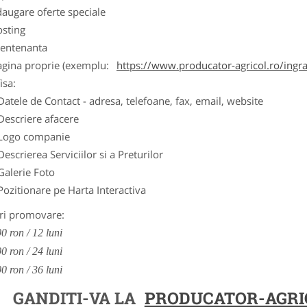
augare oferte speciale
osting
entenanta
agina proprie (exemplu:
https://www.producator-agricol.ro/ingr
isa:
Datele de Contact - adresa, telefoane, fax, email, website
Descriere afacere
Logo companie
Descrierea Serviciilor si a Preturilor
Galerie Foto
Pozitionare pe Harta Interactiva
ri promovare:
0 ron / 12 luni
0 ron / 24 luni
0 ron / 36 luni
GANDITI-VA LA
PRODUCATOR-AGRI