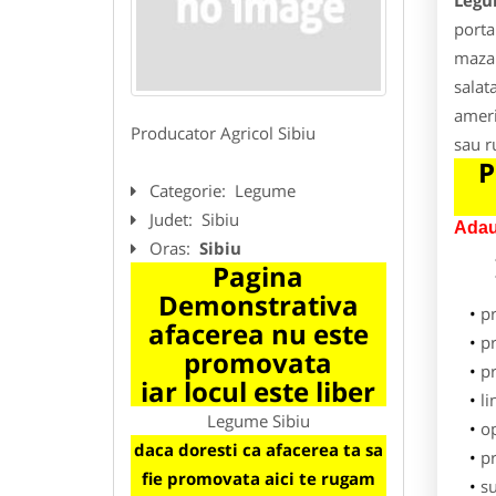
Legu
porta
mazar
salat
ameri
Producator Agricol Sibiu
sau r
P
Categorie:
Legume
Judet:
Sibiu
Adau
Oras:
Sibiu
Pagina
Demonstrativa
p
afacerea nu este
pr
promovata
p
iar locul este liber
li
Legume Sibiu
o
daca doresti ca afacerea ta sa
pr
fie promovata aici te rugam
su