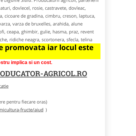
re
Legume Sibiu
. Producatorii agricoli, partenerii
uri, dovlecel, rosie, castravete, dovleac,
a, cicoare de gradina, cimbru, creson, laptuca,
 varza, varza de bruxelles, arahida, alune
fi, ceapa, ghimbir, gulie, hasma, praz, revent
he, ridiche neagra, scortonera, sfecla, telina
 promovata iar locul este
tru implica si un cost.
ODUCATOR-AGRICOL.RO
catie
e pentru fiecare oras)
icultura-fructe/aiud
)