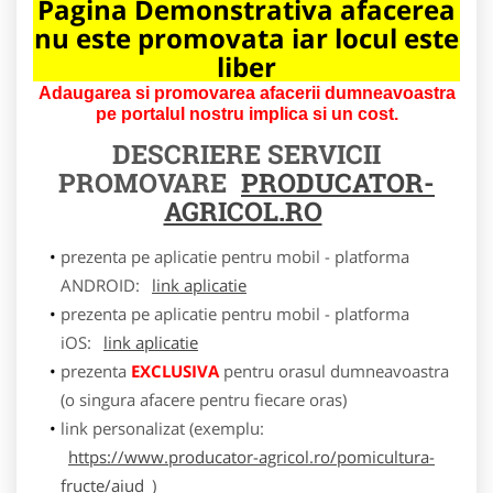
Pagina Demonstrativa afacerea
nu este promovata iar locul este
liber
Adaugarea si promovarea afacerii dumneavoastra
pe portalul nostru implica si un cost.
DESCRIERE SERVICII
PROMOVARE
PRODUCATOR-
AGRICOL.RO
prezenta pe aplicatie pentru mobil - platforma
ANDROID:
link aplicatie
prezenta pe aplicatie pentru mobil - platforma
iOS:
link aplicatie
prezenta
EXCLUSIVA
pentru orasul dumneavoastra
(o singura afacere pentru fiecare oras)
link personalizat (exemplu:
https://www.producator-agricol.ro/pomicultura-
fructe/aiud
)