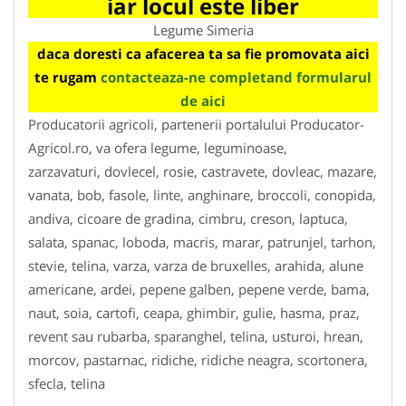
iar locul este liber
Legume Simeria
daca doresti ca afacerea ta sa fie promovata aici
te rugam
contacteaza-ne completand formularul
de aici
Producatorii agricoli, partenerii portalului Producator-
Agricol.ro, va ofera legume, leguminoase,
zarzavaturi, dovlecel, rosie, castravete, dovleac, mazare,
vanata, bob, fasole, linte, anghinare, broccoli, conopida,
andiva, cicoare de gradina, cimbru, creson, laptuca,
salata, spanac, loboda, macris, marar, patrunjel, tarhon,
stevie, telina, varza, varza de bruxelles, arahida, alune
americane, ardei, pepene galben, pepene verde, bama,
naut, soia, cartofi, ceapa, ghimbir, gulie, hasma, praz,
revent sau rubarba, sparanghel, telina, usturoi, hrean,
morcov, pastarnac, ridiche, ridiche neagra, scortonera,
sfecla, telina