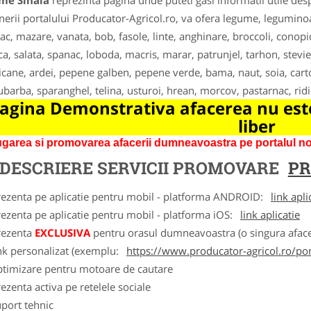
me Sinaia
reprezinta pagina unde puteti gasi informatii utile de
nerii portalului Producator-Agricol.ro, va ofera legume, leguminoas
ac, mazare, vanata, bob, fasole, linte, anghinare, broccoli, conopi
ca, salata, spanac, loboda, macris, marar, patrunjel, tarhon, stevie
cane, ardei, pepene galben, pepene verde, bama, naut, soia, carto
ubarba, sparanghel, telina, usturoi, hrean, morcov, pastarnac, ridic
agina Demonstrativa afacerea nu este
liber
garea si promovarea afacerii dumneavoastra pe portalul nos
DESCRIERE SERVICII PROMOVARE
PR
rezenta pe aplicatie pentru mobil - platforma ANDROID:
link apli
ezenta pe aplicatie pentru mobil - platforma iOS:
link aplicatie
rezenta
EXCLUSIVA
pentru orasul dumneavoastra (o singura afacer
nk personalizat (exemplu:
https://www.producator-agricol.ro/pom
ptimizare pentru motoare de cautare
ezenta activa pe retelele sociale
port tehnic