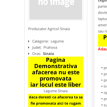
Legu
parte
dovle
laptu
ameri
Producator Agricol Sinaia
sau r
P
Categorie:
Legume
Judet:
Prahova
Adau
Oras:
Sinaia
Pagina
Demonstrativa
p
afacerea nu este
pr
promovata
p
iar locul este liber
li
Legume Sinaia
o
daca doresti ca afacerea ta sa
pr
fie promovata aici te rugam
su