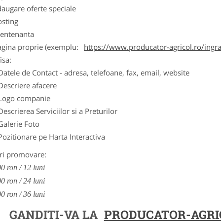
augare oferte speciale
osting
entenanta
agina proprie (exemplu:
https://www.producator-agricol.ro/ingr
isa:
Datele de Contact - adresa, telefoane, fax, email, website
Descriere afacere
Logo companie
Descrierea Serviciilor si a Preturilor
Galerie Foto
Pozitionare pe Harta Interactiva
ri promovare:
0 ron / 12 luni
0 ron / 24 luni
0 ron / 36 luni
GANDITI-VA LA
PRODUCATOR-AGRI