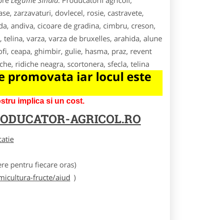
spre
Legume Sinaia
. Producatorii agricoli,
e, zarzavaturi, dovlecel, rosie, castravete,
da, andiva, cicoare de gradina, cimbru, creson,
, telina, varza, varza de bruxelles, arahida, alune
fi, ceapa, ghimbir, gulie, hasma, praz, revent
he, ridiche neagra, scortonera, sfecla, telina
 promovata iar locul este
tru implica si un cost.
ODUCATOR-AGRICOL.RO
catie
e pentru fiecare oras)
icultura-fructe/aiud
)