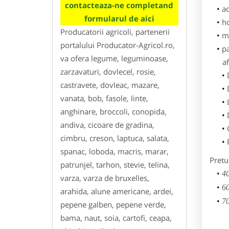
contacteaza-ne completand
ad
formularul de aici
h
Producatorii agricoli, partenerii
m
portalului Producator-Agricol.ro,
p
va ofera legume, leguminoase,
af
zarzavaturi, dovlecel, rosie,
castravete, dovleac, mazare,
vanata, bob, fasole, linte,
anghinare, broccoli, conopida,
andiva, cicoare de gradina,
cimbru, creson, laptuca, salata,
spanac, loboda, macris, marar,
Pretu
patrunjel, tarhon, stevie, telina,
40
varza, varza de bruxelles,
60
arahida, alune americane, ardei,
70
pepene galben, pepene verde,
bama, naut, soia, cartofi, ceapa,