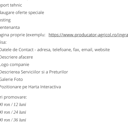
port tehnic
augare oferte speciale
osting
entenanta
agina proprie (exemplu:
https://www.producator-agricol.ro/ingr
isa:
Datele de Contact - adresa, telefoane, fax, email, website
Descriere afacere
Logo companie
Descrierea Serviciilor si a Preturilor
Galerie Foto
Pozitionare pe Harta Interactiva
ri promovare:
0 ron / 12 luni
0 ron / 24 luni
0 ron / 36 luni