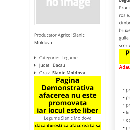
Legu
Produ
rosie
cimbr
bruxe
Producator Agricol Slanic
gulie
Moldova
scort
P
Categorie:
Legume
Judet:
Bacau
Adau
Oras:
Slanic Moldova
Pagina
Demonstrativa
p
afacerea nu este
pr
promovata
p
iar locul este liber
li
Legume Slanic Moldova
o
daca doresti ca afacerea ta sa
pr