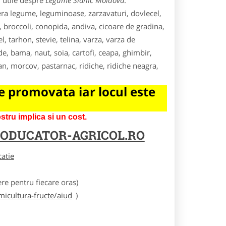
i utile despre
Legume Slanic Moldova
.
fera legume, leguminoase, zarzavaturi, dovlecel,
, broccoli, conopida, andiva, cicoare de gradina,
, tarhon, stevie, telina, varza, varza de
, bama, naut, soia, cartofi, ceapa, ghimbir,
an, morcov, pastarnac, ridiche, ridiche neagra,
 promovata iar locul este
tru implica si un cost.
ODUCATOR-AGRICOL.RO
catie
e pentru fiecare oras)
icultura-fructe/aiud
)