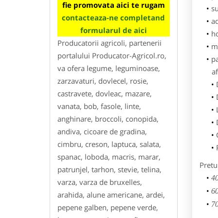
fie promovata aici te rugam
su
contacteaza-ne completand
ad
formularul de aici
h
Producatorii agricoli, partenerii
m
portalului Producator-Agricol.ro,
p
va ofera legume, leguminoase,
af
zarzavaturi, dovlecel, rosie,
castravete, dovleac, mazare,
vanata, bob, fasole, linte,
anghinare, broccoli, conopida,
andiva, cicoare de gradina,
cimbru, creson, laptuca, salata,
spanac, loboda, macris, marar,
Pretu
patrunjel, tarhon, stevie, telina,
40
varza, varza de bruxelles,
60
arahida, alune americane, ardei,
70
pepene galben, pepene verde,