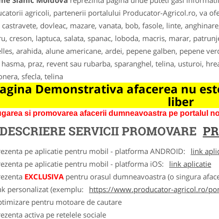
me Slanic Moldova
reprezinta pagina unde puteti gasi informati
catorii agricoli, partenerii portalului Producator-Agricol.ro, va o
, castravete, dovleac, mazare, vanata, bob, fasole, linte, anghinare
u, creson, laptuca, salata, spanac, loboda, macris, marar, patrunjel
lles, arahida, alune americane, ardei, pepene galben, pepene verde
, hasma, praz, revent sau rubarba, sparanghel, telina, usturoi, hre
onera, sfecla, telina
agina Demonstrativa afacerea nu este
liber
garea si promovarea afacerii dumneavoastra pe portalul nos
DESCRIERE SERVICII PROMOVARE
PR
rezenta pe aplicatie pentru mobil - platforma ANDROID:
link apli
ezenta pe aplicatie pentru mobil - platforma iOS:
link aplicatie
rezenta
EXCLUSIVA
pentru orasul dumneavoastra (o singura afacer
nk personalizat (exemplu:
https://www.producator-agricol.ro/pom
ptimizare pentru motoare de cautare
ezenta activa pe retelele sociale