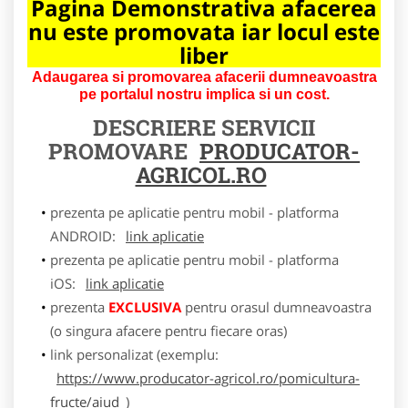
Pagina Demonstrativa afacerea
nu este promovata iar locul este
liber
Adaugarea si promovarea afacerii dumneavoastra
pe portalul nostru implica si un cost.
DESCRIERE SERVICII
PROMOVARE
PRODUCATOR-
AGRICOL.RO
prezenta pe aplicatie pentru mobil - platforma
ANDROID:
link aplicatie
prezenta pe aplicatie pentru mobil - platforma
iOS:
link aplicatie
prezenta
EXCLUSIVA
pentru orasul dumneavoastra
(o singura afacere pentru fiecare oras)
link personalizat (exemplu:
https://www.producator-agricol.ro/pomicultura-
fructe/aiud
)