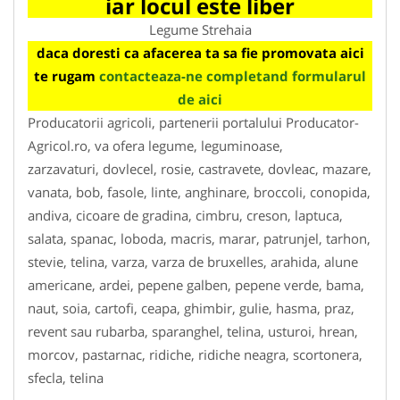
iar locul este liber
Legume Strehaia
daca doresti ca afacerea ta sa fie promovata aici
te rugam
contacteaza-ne completand formularul
de aici
Producatorii agricoli, partenerii portalului Producator-
Agricol.ro, va ofera legume, leguminoase,
zarzavaturi, dovlecel, rosie, castravete, dovleac, mazare,
vanata, bob, fasole, linte, anghinare, broccoli, conopida,
andiva, cicoare de gradina, cimbru, creson, laptuca,
salata, spanac, loboda, macris, marar, patrunjel, tarhon,
stevie, telina, varza, varza de bruxelles, arahida, alune
americane, ardei, pepene galben, pepene verde, bama,
naut, soia, cartofi, ceapa, ghimbir, gulie, hasma, praz,
revent sau rubarba, sparanghel, telina, usturoi, hrean,
morcov, pastarnac, ridiche, ridiche neagra, scortonera,
sfecla, telina