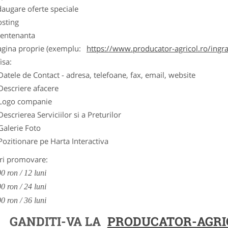
augare oferte speciale
osting
entenanta
agina proprie (exemplu:
https://www.producator-agricol.ro/ingr
isa:
Datele de Contact - adresa, telefoane, fax, email, website
Descriere afacere
Logo companie
Descrierea Serviciilor si a Preturilor
Galerie Foto
Pozitionare pe Harta Interactiva
ri promovare:
0 ron / 12 luni
0 ron / 24 luni
0 ron / 36 luni
GANDITI-VA LA
PRODUCATOR-AGRI