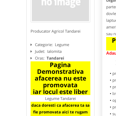
Legu
parte
dovle
laptu
ameri
Producator Agricol Tandarei
sau r
P
Categorie:
Legume
Judet:
Ialomita
Adau
Oras:
Tandarei
Pagina
Demonstrativa
p
afacerea nu este
pr
promovata
p
iar locul este liber
li
Legume Tandarei
o
daca doresti ca afacerea ta sa
pr
fie promovata aici te rugam
su