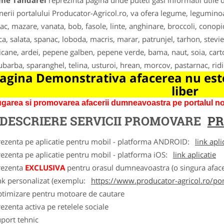
me Tandarei
reprezinta pagina unde puteti gasi informatii utile
nerii portalului Producator-Agricol.ro, va ofera legume, leguminoas
ac, mazare, vanata, bob, fasole, linte, anghinare, broccoli, conopi
ca, salata, spanac, loboda, macris, marar, patrunjel, tarhon, stevie
cane, ardei, pepene galben, pepene verde, bama, naut, soia, carto
ubarba, sparanghel, telina, usturoi, hrean, morcov, pastarnac, ridic
agina Demonstrativa afacerea nu este
liber
garea si promovarea afacerii dumneavoastra pe portalul nos
DESCRIERE SERVICII PROMOVARE
PR
rezenta pe aplicatie pentru mobil - platforma ANDROID:
link apli
ezenta pe aplicatie pentru mobil - platforma iOS:
link aplicatie
rezenta
EXCLUSIVA
pentru orasul dumneavoastra (o singura afacer
nk personalizat (exemplu:
https://www.producator-agricol.ro/pom
ptimizare pentru motoare de cautare
ezenta activa pe retelele sociale
port tehnic