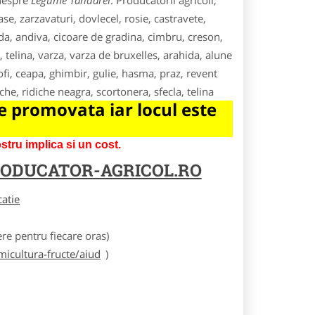
 despre
Legume Tandarei
. Producatorii agricoli,
e, zarzavaturi, dovlecel, rosie, castravete,
da, andiva, cicoare de gradina, cimbru, creson,
, telina, varza, varza de bruxelles, arahida, alune
fi, ceapa, ghimbir, gulie, hasma, praz, revent
he, ridiche neagra, scortonera, sfecla, telina
 promovata iar locul este
tru implica si un cost.
ODUCATOR-AGRICOL.RO
catie
e pentru fiecare oras)
icultura-fructe/aiud
)