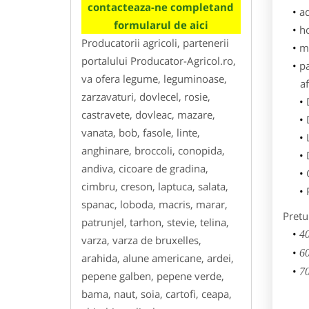
contacteaza-ne completand
ad
formularul de aici
h
Producatorii agricoli, partenerii
m
portalului Producator-Agricol.ro,
p
va ofera legume, leguminoase,
af
zarzavaturi, dovlecel, rosie,
castravete, dovleac, mazare,
vanata, bob, fasole, linte,
anghinare, broccoli, conopida,
andiva, cicoare de gradina,
cimbru, creson, laptuca, salata,
spanac, loboda, macris, marar,
Pretu
patrunjel, tarhon, stevie, telina,
40
varza, varza de bruxelles,
60
arahida, alune americane, ardei,
70
pepene galben, pepene verde,
bama, naut, soia, cartofi, ceapa,