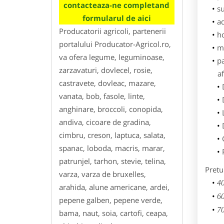
contacteaza-ne completand
su
formularul de aici
ad
Producatorii agricoli, partenerii
h
portalului Producator-Agricol.ro,
m
va ofera legume, leguminoase,
p
zarzavaturi, dovlecel, rosie,
af
castravete, dovleac, mazare,
vanata, bob, fasole, linte,
anghinare, broccoli, conopida,
andiva, cicoare de gradina,
cimbru, creson, laptuca, salata,
spanac, loboda, macris, marar,
patrunjel, tarhon, stevie, telina,
Pretu
varza, varza de bruxelles,
40
arahida, alune americane, ardei,
60
pepene galben, pepene verde,
70
bama, naut, soia, cartofi, ceapa,