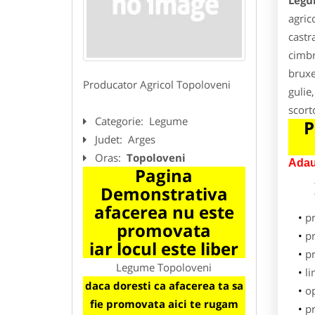
Legu
agric
castr
cimbr
bruxe
Producator Agricol Topoloveni
gulie
scort
Categorie:
Legume
P
Judet:
Arges
Oras:
Topoloveni
Adau
Pagina
Demonstrativa
afacerea nu este
p
promovata
pr
iar locul este liber
p
Legume Topoloveni
li
daca doresti ca afacerea ta sa
o
fie promovata aici te rugam
pr