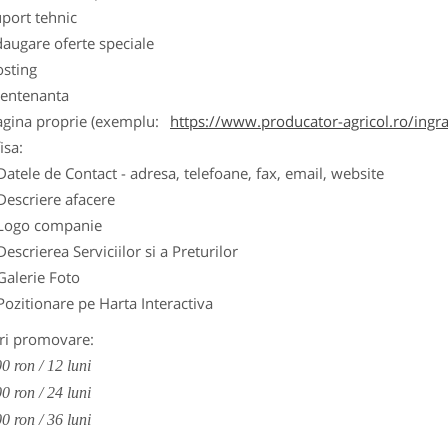
port tehnic
augare oferte speciale
osting
entenanta
agina proprie (exemplu:
https://www.producator-agricol.ro/ingr
isa:
Datele de Contact - adresa, telefoane, fax, email, website
Descriere afacere
Logo companie
Descrierea Serviciilor si a Preturilor
Galerie Foto
Pozitionare pe Harta Interactiva
ri promovare:
0 ron / 12 luni
0 ron / 24 luni
0 ron / 36 luni