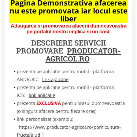
Pagina Demonstrativa afacerea
nu este promovata iar locul este
liber
Adaugarea si promovarea afacerii dumneavoastra
pe portalul nostru implica si un cost.
DESCRIERE SERVICII
PROMOVARE
PRODUCATOR-
AGRICOL.RO
prezenta pe aplicatie pentru mobil - platforma
ANDROID:
link aplicatie
prezenta pe aplicatie pentru mobil - platforma
iOS:
link aplicatie
prezenta
EXCLUSIVA
pentru orasul dumneavoastra
(o singura afacere pentru fiecare oras)
link personalizat (exemplu:
https://www.producator-agricol.ro/pomicultura-
fructe/aiud
)