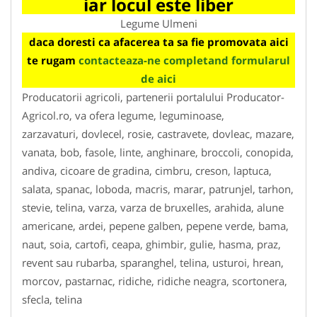
iar locul este liber
Legume Ulmeni
daca doresti ca afacerea ta sa fie promovata aici
te rugam
contacteaza-ne completand formularul
de aici
Producatorii agricoli, partenerii portalului Producator-
Agricol.ro, va ofera legume, leguminoase,
zarzavaturi, dovlecel, rosie, castravete, dovleac, mazare,
vanata, bob, fasole, linte, anghinare, broccoli, conopida,
andiva, cicoare de gradina, cimbru, creson, laptuca,
salata, spanac, loboda, macris, marar, patrunjel, tarhon,
stevie, telina, varza, varza de bruxelles, arahida, alune
americane, ardei, pepene galben, pepene verde, bama,
naut, soia, cartofi, ceapa, ghimbir, gulie, hasma, praz,
revent sau rubarba, sparanghel, telina, usturoi, hrean,
morcov, pastarnac, ridiche, ridiche neagra, scortonera,
sfecla, telina