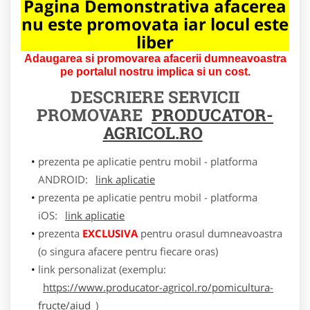
Pagina Demonstrativa afacerea
nu este promovata iar locul este
liber
Adaugarea si promovarea afacerii dumneavoastra
pe portalul nostru implica si un cost.
DESCRIERE SERVICII
PROMOVARE
PRODUCATOR-
AGRICOL.RO
prezenta pe aplicatie pentru mobil - platforma
ANDROID:
link aplicatie
prezenta pe aplicatie pentru mobil - platforma
iOS:
link aplicatie
prezenta
EXCLUSIVA
pentru orasul dumneavoastra
(o singura afacere pentru fiecare oras)
link personalizat (exemplu:
https://www.producator-agricol.ro/pomicultura-
fructe/aiud
)