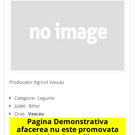
Producator Agricol Vascau
Categorie:
Legume
Judet:
Bihor
Oras:
Vascau
Pagina Demonstrativa
afacerea nu este promovata