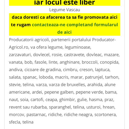
iar locul este liber
Legume Vascau
daca doresti ca afacerea ta sa fie promovata aici
te rugam
contacteaza-ne completand formularul
de aici
Producatorii agricoli, partenerii portalului Producator-
Agricol.ro, va ofera legume, leguminoase,
zarzavaturi, dovlecel, rosie, castravete, dovleac, mazare,
vanata, bob, fasole, linte, anghinare, broccoli, conopida,
andiva, cicoare de gradina, cimbru, creson, laptuca,
salata, spanac, loboda, macris, marar, patrunjel, tarhon,
stevie, telina, varza, varza de bruxelles, arahida, alune
americane, ardei, pepene galben, pepene verde, bama,
naut, soia, cartofi, ceapa, ghimbir, gulie, hasma, praz,
revent sau rubarba, sparanghel, telina, usturoi, hrean,
morcov, pastarnac, ridiche, ridiche neagra, scortonera,
sfecla, telina