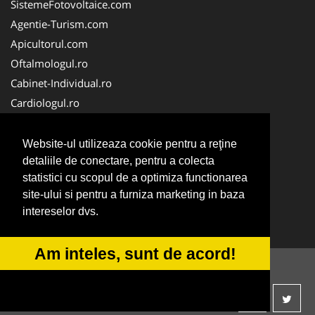
SistemeFotovoltaice.com
Agentie-Turism.com
Apicultorul.com
Oftalmologul.ro
Cabinet-Individual.ro
Cardiologul.ro
Clinica-Privata.ro
CramaVinuri.ro
Website-ul utilizeaza cookie pentru a reţine
Centru-Copiere.ro
detaliile de conectare, pentru a colecta
statistici cu scopul de a optimiza functionarea
CentruInchirieri.ro
site-ului si pentru a furniza marketing in baza
Medic-Bun.com
intereselor dvs.
NonStopDeschis.ro
Am inteles, sunt de acord!
© 2014-2026 -
ANPC
SOL