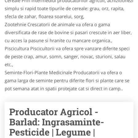
Cereale Prin intermediul producatorilor agricoli, achizitionezi
simplu si rapid toate tipurile de cereale: grau, orz, rapita,
sfecla de zahar, floarea soarelui, sorg,
Zootehnie Crescatorii de animale va ofera o gama
diversificata de rase de bovine si pasari crescute in aer liber,
cu acces la pasune si hranite cu mancare organica.,
Piscicultura Piscicultorii va ofera spre vanzare diferite speci
de peste crap, amur, somn, sanger, novac, stu­ri­oni, salau
etc.,
Seminte-Flori-Plante Medicinale Producatorii va ofera o
gama larga de seminte pentru diferite flori si plante care se
pot semana atat in spatii protejate cat si direct in camp..
Producator Agricol -
Barlad: Ingrasaminte-
Pesticide | Legume |