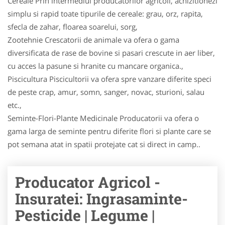
Cereale Prin intermediul producatorilor agricoli, achizitionezi
simplu si rapid toate tipurile de cereale: grau, orz, rapita,
sfecla de zahar, floarea soarelui, sorg,
Zootehnie Crescatorii de animale va ofera o gama
diversificata de rase de bovine si pasari crescute in aer liber,
cu acces la pasune si hranite cu mancare organica.,
Piscicultura Piscicultorii va ofera spre vanzare diferite speci
de peste crap, amur, somn, sanger, novac, stu­ri­oni, salau
etc.,
Seminte-Flori-Plante Medicinale Producatorii va ofera o
gama larga de seminte pentru diferite flori si plante care se
pot semana atat in spatii protejate cat si direct in camp..
Producator Agricol -
Insuratei: Ingrasaminte-
Pesticide | Legume |