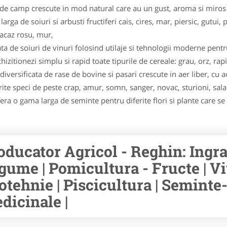
e camp crescute in mod natural care au un gust, aroma si miros m
ga de soiuri si arbusti fructiferi cais, cires, mar, piersic, gutui, p
oacaz rosu, mur,
ata de soiuri de vinuri folosind utilaje si tehnologii moderne pentr
izitionezi simplu si rapid toate tipurile de cereale: grau, orz, rapi
versificata de rase de bovine si pasari crescute in aer liber, cu 
rite speci de peste crap, amur, somn, sanger, novac, stu­ri­oni, sala
a o gama larga de seminte pentru diferite flori si plante care se p
oducator Agricol - Reghin: Ingra
gume | Pomicultura - Fructe | Vit
otehnie | Piscicultura | Seminte
dicinale |