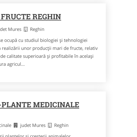
 FRUCTE REGHIN
udet Mures
Reghin
se ocupă cu studiul biologiei și tehnologiei
realizării unor producții mari de fructe, relativ
de calitate superioară și profitabile în același
a agricul...
-PLANTE MEDICINALE
icinale
judet Mures
Reghin
ii plantelor si cresterii animalelor....