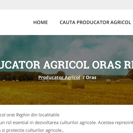
HOME
CAUTA PRODUCATOR AGRICOL
UCATOR AGRICOL ORAS R
Producator Agricol
/
Oras
col oras Reghin
din localitatile
 rol esential in dezvoltarea culturilor agricole. Acestea reprezin
si protectie culturilor agricole.,