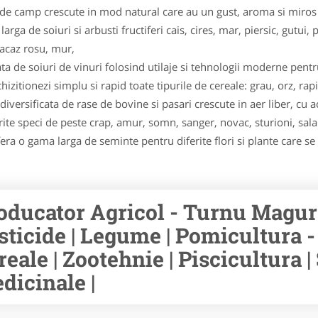
e camp crescute in mod natural care au un gust, aroma si miros m
ga de soiuri si arbusti fructiferi cais, cires, mar, piersic, gutui, p
oacaz rosu, mur,
ata de soiuri de vinuri folosind utilaje si tehnologii moderne pentr
izitionezi simplu si rapid toate tipurile de cereale: grau, orz, rapi
versificata de rase de bovine si pasari crescute in aer liber, cu 
rite speci de peste crap, amur, somn, sanger, novac, stu­ri­oni, sala
a o gama larga de seminte pentru diferite flori si plante care se p
oducator Agricol - Turnu Magur
sticide | Legume | Pomicultura - 
reale | Zootehnie | Piscicultura 
dicinale |