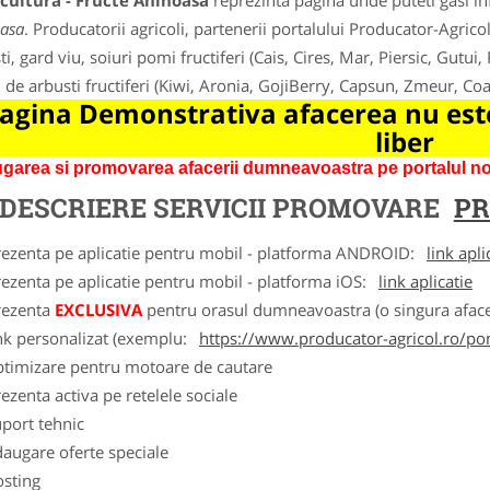
cultura - Fructe Aninoasa
reprezinta pagina unde puteti gasi in
asa
. Producatorii agricoli, partenerii portalului Producator-Agricol.
i, gard viu, soiuri pomi fructiferi (Cais, Cires, Mar, Piersic, Gutui,
i de arbusti fructiferi (Kiwi, Aronia, GojiBerry, Capsun, Zmeur, C
agina Demonstrativa afacerea nu este
liber
garea si promovarea afacerii dumneavoastra pe portalul nos
DESCRIERE SERVICII PROMOVARE
PR
rezenta pe aplicatie pentru mobil - platforma ANDROID:
link apli
ezenta pe aplicatie pentru mobil - platforma iOS:
link aplicatie
rezenta
EXCLUSIVA
pentru orasul dumneavoastra (o singura afacer
nk personalizat (exemplu:
https://www.producator-agricol.ro/pom
ptimizare pentru motoare de cautare
ezenta activa pe retelele sociale
port tehnic
augare oferte speciale
osting