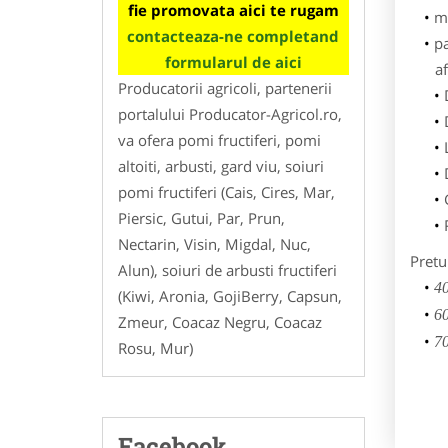
fie promovata aici te rugam
m
contacteaza-ne completand
p
formularul de aici
af
Producatorii agricoli, partenerii
portalului Producator-Agricol.ro,
va ofera pomi fructiferi, pomi
altoiti, arbusti, gard viu, soiuri
pomi fructiferi (Cais, Cires, Mar,
Piersic, Gutui, Par, Prun,
Nectarin, Visin, Migdal, Nuc,
Pretu
Alun), soiuri de arbusti fructiferi
40
(Kiwi, Aronia, GojiBerry, Capsun,
60
Zmeur, Coacaz Negru, Coacaz
70
Rosu, Mur)
Facebook