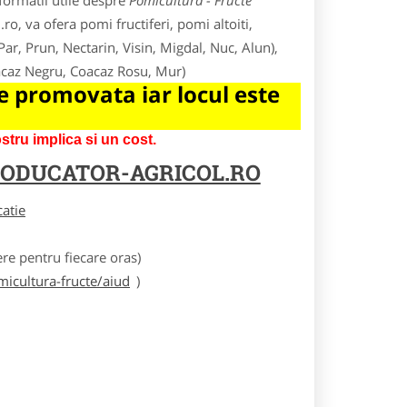
formatii utile despre
Pomicultura - Fructe
ro, va ofera pomi fructiferi, pomi altoiti,
 Par, Prun, Nectarin, Visin, Migdal, Nuc, Alun),
oacaz Negru, Coacaz Rosu, Mur)
 promovata iar locul este
tru implica si un cost.
ODUCATOR-AGRICOL.RO
catie
e pentru fiecare oras)
icultura-fructe/aiud
)