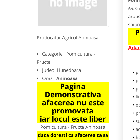
Pomi
Anino
arbust
soiur
P
Producator Agricol Aninoasa
Adau
Categorie:
Pomicultura -
Fructe
Judet:
Hunedoara
p
Oras:
Aninoasa
pr
Pagina
p
Demonstrativa
li
afacerea nu este
o
promovata
pr
iar locul este liber
su
Pomicultura - Fructe Aninoasa
ad
daca doresti ca afacerea ta sa
h