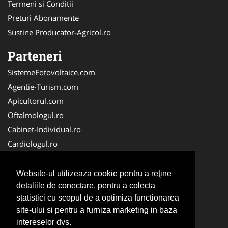
Termeni si Conditii
Preturi Abonamente
Sustine Producator-Agricol.ro
Parteneri
SistemeFotovoltaice.com
Agentie-Turism.com
Apicultorul.com
Oftalmologul.ro
Cabinet-Individual.ro
Cardiologul.ro
Clinica-Privata.ro
CramaVinuri.ro
Website-ul utilizeaza cookie pentru a reţine
Centru-Copiere.ro
detaliile de conectare, pentru a colecta
statistici cu scopul de a optimiza functionarea
CentruInchirieri.ro
site-ului si pentru a furniza marketing in baza
Medic-Bun.com
intereselor dvs.