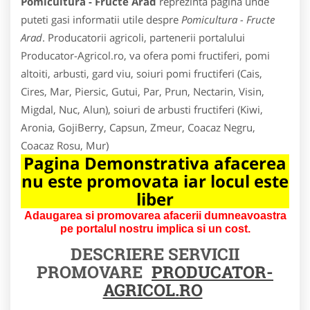
Pomicultura - Fructe Arad
reprezinta pagina unde
puteti gasi informatii utile despre
Pomicultura - Fructe
Arad
. Producatorii agricoli, partenerii portalului
Producator-Agricol.ro, va ofera pomi fructiferi, pomi
altoiti, arbusti, gard viu, soiuri pomi fructiferi (Cais,
Cires, Mar, Piersic, Gutui, Par, Prun, Nectarin, Visin,
Migdal, Nuc, Alun), soiuri de arbusti fructiferi (Kiwi,
Aronia, GojiBerry, Capsun, Zmeur, Coacaz Negru,
Coacaz Rosu, Mur)
Pagina Demonstrativa afacerea
nu este promovata iar locul este
liber
Adaugarea si promovarea afacerii dumneavoastra
pe portalul nostru implica si un cost.
DESCRIERE SERVICII
PROMOVARE
PRODUCATOR-
AGRICOL.RO