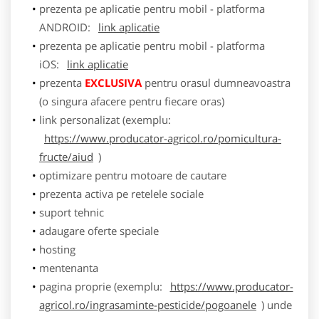
prezenta pe aplicatie pentru mobil - platforma
ANDROID:
link aplicatie
prezenta pe aplicatie pentru mobil - platforma
iOS:
link aplicatie
prezenta
EXCLUSIVA
pentru orasul dumneavoastra
(o singura afacere pentru fiecare oras)
link personalizat (exemplu:
https://www.producator-agricol.ro/pomicultura-
fructe/aiud
)
optimizare pentru motoare de cautare
prezenta activa pe retelele sociale
suport tehnic
adaugare oferte speciale
hosting
mentenanta
pagina proprie (exemplu:
https://www.producator-
agricol.ro/ingrasaminte-pesticide/pogoanele
) unde