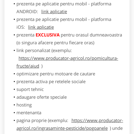
prezenta pe aplicatie pentru mobil - platforma
ANDROID:
link aplicatie
prezenta pe aplicatie pentru mobil - platforma
iOS:
link aplicatie
prezenta
EXCLUSIVA
pentru orasul dumneavoastra
(o singura afacere pentru fiecare oras)
link personalizat (exemplu:
https://www.producator-agricol.ro/pomicultura-
fructe/aiud
)
optimizare pentru motoare de cautare
prezenta activa pe retelele sociale
suport tehnic
adaugare oferte speciale
hosting
mentenanta
pagina proprie (exemplu:
https://www.producator-
agricol.ro/ingrasaminte-pesticide/pogoanele
) unde