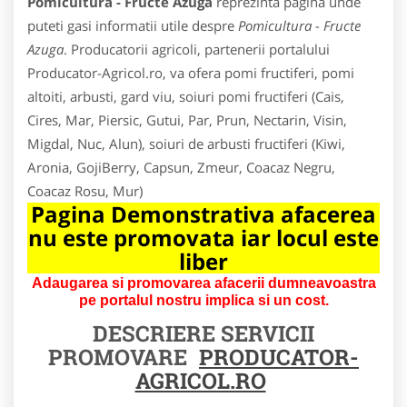
Pomicultura - Fructe Azuga
reprezinta pagina unde
puteti gasi informatii utile despre
Pomicultura - Fructe
Azuga
. Producatorii agricoli, partenerii portalului
Producator-Agricol.ro, va ofera pomi fructiferi, pomi
altoiti, arbusti, gard viu, soiuri pomi fructiferi (Cais,
Cires, Mar, Piersic, Gutui, Par, Prun, Nectarin, Visin,
Migdal, Nuc, Alun), soiuri de arbusti fructiferi (Kiwi,
Aronia, GojiBerry, Capsun, Zmeur, Coacaz Negru,
Coacaz Rosu, Mur)
Pagina Demonstrativa afacerea
nu este promovata iar locul este
liber
Adaugarea si promovarea afacerii dumneavoastra
pe portalul nostru implica si un cost.
DESCRIERE SERVICII
PROMOVARE
PRODUCATOR-
AGRICOL.RO