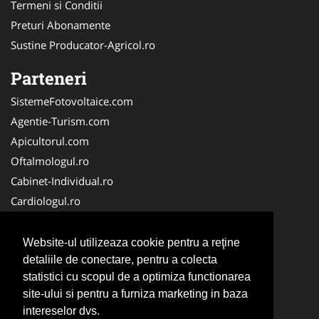
Termeni si Conditii
Preturi Abonamente
Sustine Producator-Agricol.ro
Parteneri
SistemeFotovoltaice.com
Agentie-Turism.com
Apicultorul.com
Oftalmologul.ro
Cabinet-Individual.ro
Cardiologul.ro
Clinica-Privata.ro
CramaVinuri.ro
Website-ul utilizeaza cookie pentru a reţine
Centru-Copiere.ro
detaliile de conectare, pentru a colecta
statistici cu scopul de a optimiza functionarea
CentruInchirieri.ro
site-ului si pentru a furniza marketing in baza
Medic-Bun.com
intereselor dvs.