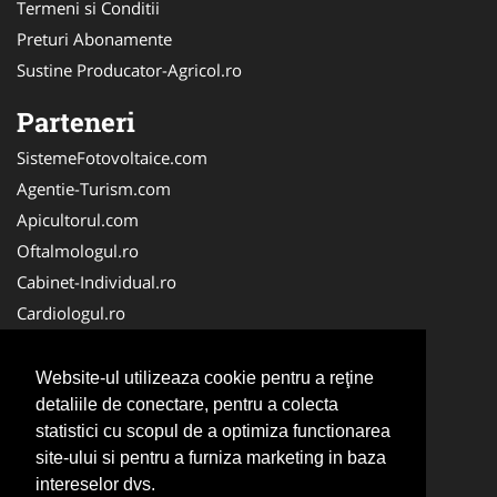
Termeni si Conditii
Preturi Abonamente
Sustine Producator-Agricol.ro
Parteneri
SistemeFotovoltaice.com
Agentie-Turism.com
Apicultorul.com
Oftalmologul.ro
Cabinet-Individual.ro
Cardiologul.ro
Clinica-Privata.ro
CramaVinuri.ro
Website-ul utilizeaza cookie pentru a reţine
Centru-Copiere.ro
detaliile de conectare, pentru a colecta
statistici cu scopul de a optimiza functionarea
CentruInchirieri.ro
site-ului si pentru a furniza marketing in baza
Medic-Bun.com
intereselor dvs.