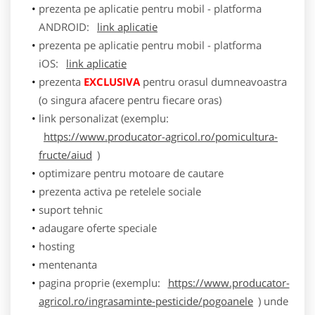
prezenta pe aplicatie pentru mobil - platforma
ANDROID:
link aplicatie
prezenta pe aplicatie pentru mobil - platforma
iOS:
link aplicatie
prezenta
EXCLUSIVA
pentru orasul dumneavoastra
(o singura afacere pentru fiecare oras)
link personalizat (exemplu:
https://www.producator-agricol.ro/pomicultura-
fructe/aiud
)
optimizare pentru motoare de cautare
prezenta activa pe retelele sociale
suport tehnic
adaugare oferte speciale
hosting
mentenanta
pagina proprie (exemplu:
https://www.producator-
agricol.ro/ingrasaminte-pesticide/pogoanele
) unde