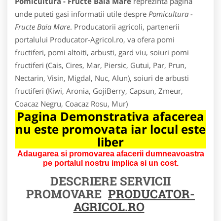
Pomicultura - Fructe Baia Mare
reprezinta pagina
unde puteti gasi informatii utile despre
Pomicultura -
Fructe Baia Mare
. Producatorii agricoli, partenerii
portalului Producator-Agricol.ro, va ofera pomi
fructiferi, pomi altoiti, arbusti, gard viu, soiuri pomi
fructiferi (Cais, Cires, Mar, Piersic, Gutui, Par, Prun,
Nectarin, Visin, Migdal, Nuc, Alun), soiuri de arbusti
fructiferi (Kiwi, Aronia, GojiBerry, Capsun, Zmeur,
Coacaz Negru, Coacaz Rosu, Mur)
Pagina Demonstrativa afacerea
nu este promovata iar locul este
liber
Adaugarea si promovarea afacerii dumneavoastra
pe portalul nostru implica si un cost.
DESCRIERE SERVICII
PROMOVARE
PRODUCATOR-
AGRICOL.RO