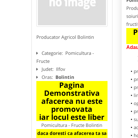
Pomic
Produ
soiuri
fruct
P
Producator Agricol Bolintin
Adau
Categorie:
Pomicultura -
Fructe
Judet:
Ilfov
p
Oras:
Bolintin
pr
Pagina
p
Demonstrativa
li
afacerea nu este
o
promovata
pr
iar locul este liber
su
Pomicultura - Fructe Bolintin
ad
daca doresti ca afacerea ta sa
h