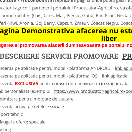
ultura - Fructe Bolintin
reprezinta pagina unde puteti gasi inf
catorii agricoli, partenerii portalului Producator-Agricol.ro, va ofer
 pomi fructiferi (Cais, Cires, Mar, Piersic, Gutui, Par, Prun, Nectar
iferi (Kiwi, Aronia, GojiBerry, Capsun, Zmeur, Coacaz Negru, Coac
agina Demonstrativa afacerea nu este
liber
garea si promovarea afacerii dumneavoastra pe portalul nos
DESCRIERE SERVICII PROMOVARE
PR
rezenta pe aplicatie pentru mobil - platforma ANDROID:
link apli
ezenta pe aplicatie pentru mobil - platforma iOS:
link aplicatie
rezenta
EXCLUSIVA
pentru orasul dumneavoastra (o singura afacer
nk personalizat (exemplu:
https://www.producator-agricol.ro/pom
ptimizare pentru motoare de cautare
ezenta activa pe retelele sociale
port tehnic
augare oferte speciale
osting