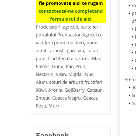
fie promovata aici te rugam
m
contacteaza-ne completand
p
formularul de aici
af
Producatorii agricoli, partenerii
portalului Producator-Agricol.ro,
va ofera pomi fructiferi, pomi
altoiti, arbusti, gard viu, soiuri
pomi fructiferi (Cais, Cires, Mar,
Piersic, Gutui, Par, Prun,
Nectarin, Visin, Migdal, Nuc,
Pretu
Alun), soiuri de arbusti fructiferi
40
(Kiwi, Aronia, GojiBerry, Capsun,
60
Zmeur, Coacaz Negru, Coacaz
70
Rosu, Mur)
Facebook