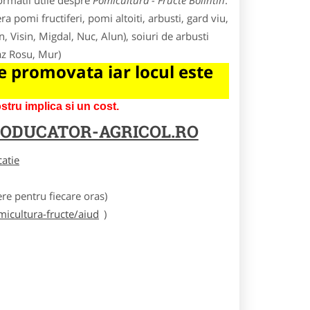
ormatii utile despre
Pomicultura - Fructe Bolintin
.
a pomi fructiferi, pomi altoiti, arbusti, gard viu,
in, Visin, Migdal, Nuc, Alun), soiuri de arbusti
az Rosu, Mur)
 promovata iar locul este
tru implica si un cost.
ODUCATOR-AGRICOL.RO
catie
e pentru fiecare oras)
icultura-fructe/aiud
)