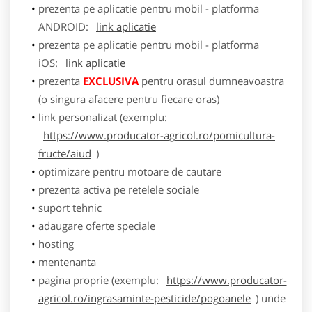
prezenta pe aplicatie pentru mobil - platforma
ANDROID:
link aplicatie
prezenta pe aplicatie pentru mobil - platforma
iOS:
link aplicatie
prezenta
EXCLUSIVA
pentru orasul dumneavoastra
(o singura afacere pentru fiecare oras)
link personalizat (exemplu:
https://www.producator-agricol.ro/pomicultura-
fructe/aiud
)
optimizare pentru motoare de cautare
prezenta activa pe retelele sociale
suport tehnic
adaugare oferte speciale
hosting
mentenanta
pagina proprie (exemplu:
https://www.producator-
agricol.ro/ingrasaminte-pesticide/pogoanele
) unde