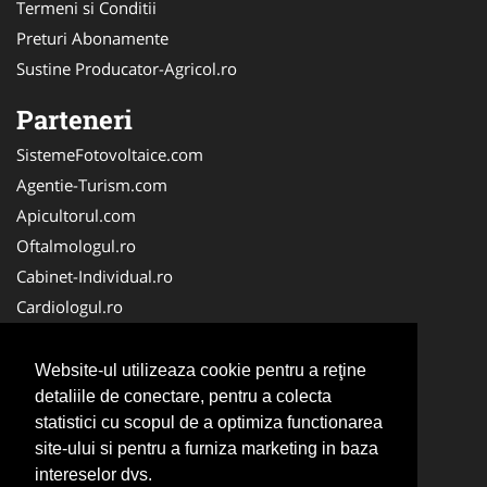
Termeni si Conditii
Preturi Abonamente
Sustine Producator-Agricol.ro
Parteneri
SistemeFotovoltaice.com
Agentie-Turism.com
Apicultorul.com
Oftalmologul.ro
Cabinet-Individual.ro
Cardiologul.ro
Clinica-Privata.ro
CramaVinuri.ro
Website-ul utilizeaza cookie pentru a reţine
Centru-Copiere.ro
detaliile de conectare, pentru a colecta
statistici cu scopul de a optimiza functionarea
CentruInchirieri.ro
site-ului si pentru a furniza marketing in baza
Medic-Bun.com
intereselor dvs.