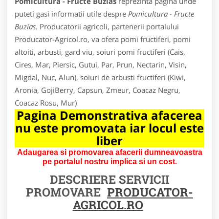
Pomicultura - Fructe Buzias
reprezinta pagina unde
puteti gasi informatii utile despre
Pomicultura - Fructe
Buzias
. Producatorii agricoli, partenerii portalului
Producator-Agricol.ro, va ofera pomi fructiferi, pomi
altoiti, arbusti, gard viu, soiuri pomi fructiferi (Cais,
Cires, Mar, Piersic, Gutui, Par, Prun, Nectarin, Visin,
Migdal, Nuc, Alun), soiuri de arbusti fructiferi (Kiwi,
Aronia, GojiBerry, Capsun, Zmeur, Coacaz Negru,
Coacaz Rosu, Mur)
Pagina Demonstrativa afacerea
nu este promovata iar locul este
liber
Adaugarea si promovarea afacerii dumneavoastra
pe portalul nostru implica si un cost.
DESCRIERE SERVICII
PROMOVARE
PRODUCATOR-
AGRICOL.RO