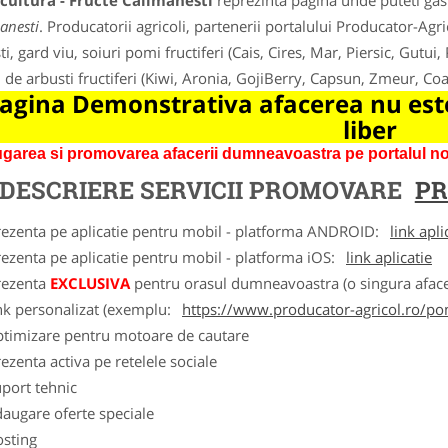
cultura - Fructe Calimanesti
reprezinta pagina unde puteti gasi
anesti
. Producatorii agricoli, partenerii portalului Producator-Agric
i, gard viu, soiuri pomi fructiferi (Cais, Cires, Mar, Piersic, Gutui,
i de arbusti fructiferi (Kiwi, Aronia, GojiBerry, Capsun, Zmeur, C
agina Demonstrativa afacerea nu este
liber
garea si promovarea afacerii dumneavoastra pe portalul nos
DESCRIERE SERVICII PROMOVARE
PR
rezenta pe aplicatie pentru mobil - platforma ANDROID:
link apli
ezenta pe aplicatie pentru mobil - platforma iOS:
link aplicatie
rezenta
EXCLUSIVA
pentru orasul dumneavoastra (o singura afacer
nk personalizat (exemplu:
https://www.producator-agricol.ro/pom
ptimizare pentru motoare de cautare
ezenta activa pe retelele sociale
port tehnic
augare oferte speciale
osting