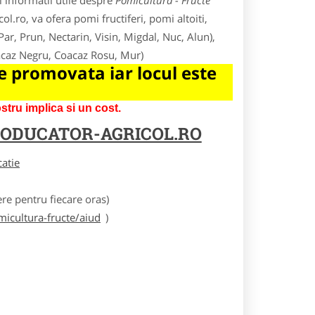
 informatii utile despre
Pomicultura - Fructe
ol.ro, va ofera pomi fructiferi, pomi altoiti,
 Par, Prun, Nectarin, Visin, Migdal, Nuc, Alun),
oacaz Negru, Coacaz Rosu, Mur)
 promovata iar locul este
tru implica si un cost.
ODUCATOR-AGRICOL.RO
catie
e pentru fiecare oras)
icultura-fructe/aiud
)