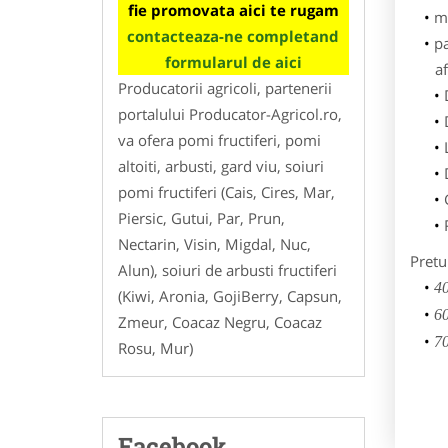
fie promovata aici te rugam
m
contacteaza-ne completand
p
formularul de aici
af
Producatorii agricoli, partenerii
portalului Producator-Agricol.ro,
va ofera pomi fructiferi, pomi
altoiti, arbusti, gard viu, soiuri
pomi fructiferi (Cais, Cires, Mar,
Piersic, Gutui, Par, Prun,
Nectarin, Visin, Migdal, Nuc,
Pretu
Alun), soiuri de arbusti fructiferi
40
(Kiwi, Aronia, GojiBerry, Capsun,
60
Zmeur, Coacaz Negru, Coacaz
70
Rosu, Mur)
Facebook