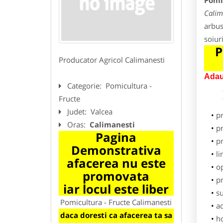
Pomi
Calim
arbust
soiur
P
Producator Agricol Calimanesti
Adau
Categorie:
Pomicultura -
Fructe
Judet:
Valcea
p
Oras:
Calimanesti
pr
Pagina
p
Demonstrativa
li
afacerea nu este
o
promovata
pr
iar locul este liber
su
Pomicultura - Fructe Calimanesti
ad
daca doresti ca afacerea ta sa
h