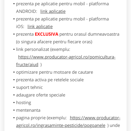
prezenta pe aplicatie pentru mobil - platforma
ANDROID:
link aplicatie
prezenta pe aplicatie pentru mobil - platforma
iOS:
link aplicatie
prezenta
EXCLUSIVA
pentru orasul dumneavoastra
(o singura afacere pentru fiecare oras)
link personalizat (exemplu:
https://www.producator-agricol.ro/pomicultura-
fructe/aiud
)
optimizare pentru motoare de cautare
prezenta activa pe retelele sociale
suport tehnic
adaugare oferte speciale
hosting
mentenanta
pagina proprie (exemplu:
https://www.producator-
agricol.ro/ingrasaminte-pesticide/pogoanele
) unde