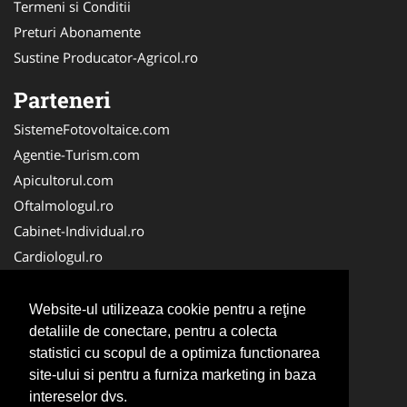
Termeni si Conditii
Preturi Abonamente
Sustine Producator-Agricol.ro
Parteneri
SistemeFotovoltaice.com
Agentie-Turism.com
Apicultorul.com
Oftalmologul.ro
Cabinet-Individual.ro
Cardiologul.ro
Clinica-Privata.ro
CramaVinuri.ro
Website-ul utilizeaza cookie pentru a reţine
Centru-Copiere.ro
detaliile de conectare, pentru a colecta
statistici cu scopul de a optimiza functionarea
CentruInchirieri.ro
site-ului si pentru a furniza marketing in baza
Medic-Bun.com
intereselor dvs.