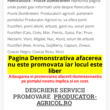
Pomicultura - Fructe Dumbraveni
reprezinta pagina
unde puteti gasi informatii utile despre
Pomicultura -
Fructe Dumbraveni
. Producatorii agricoli, partenerii
portalului Producator-Agricol.ro, va ofera pomi
fructiferi, pomi altoiti, arbusti, gard viu, soiuri pomi
fructiferi (Cais, Cires, Mar, Piersic, Gutui, Par, Prun,
Nectarin, Visin, Migdal, Nuc, Alun), soiuri de arbusti
fructiferi (Kiwi, Aronia, GojiBerry, Capsun, Zmeur,
Coacaz Negru, Coacaz Rosu, Mur)
Pagina Demonstrativa afacerea
nu este promovata iar locul este
liber
Adaugarea si promovarea afacerii dumneavoastra
pe portalul nostru implica si un cost.
DESCRIERE SERVICII
PROMOVARE
PRODUCATOR-
AGRICOL.RO