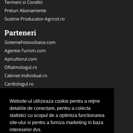
Termeni si Conditii
Preturi Abonamente
Sustine Producator-Agricol.ro
Parteneri
SistemeFotovoltaice.com
Agentie-Turism.com
Apicultorul.com
Oftalmologul.ro
Cabinet-Individual.ro
Cardiologul.ro
Clinica-Privata.ro
CramaVinuri.ro
Website-ul utilizeaza cookie pentru a reţine
Centru-Copiere.ro
detaliile de conectare, pentru a colecta
statistici cu scopul de a optimiza functionarea
CentruInchirieri.ro
site-ului si pentru a furniza marketing in baza
Medic-Bun.com
intereselor dvs.