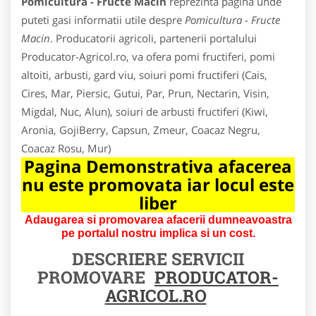
Pomicultura - Fructe Macin
reprezinta pagina unde
puteti gasi informatii utile despre
Pomicultura - Fructe
Macin
. Producatorii agricoli, partenerii portalului
Producator-Agricol.ro, va ofera pomi fructiferi, pomi
altoiti, arbusti, gard viu, soiuri pomi fructiferi (Cais,
Cires, Mar, Piersic, Gutui, Par, Prun, Nectarin, Visin,
Migdal, Nuc, Alun), soiuri de arbusti fructiferi (Kiwi,
Aronia, GojiBerry, Capsun, Zmeur, Coacaz Negru,
Coacaz Rosu, Mur)
Pagina Demonstrativa afacerea
nu este promovata iar locul este
liber
Adaugarea si promovarea afacerii dumneavoastra
pe portalul nostru implica si un cost.
DESCRIERE SERVICII
PROMOVARE
PRODUCATOR-
AGRICOL.RO