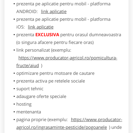
prezenta pe aplicatie pentru mobil - platforma
ANDROID:
link aplicatie
prezenta pe aplicatie pentru mobil - platforma
iOS:
link aplicatie
prezenta
EXCLUSIVA
pentru orasul dumneavoastra
(o singura afacere pentru fiecare oras)
link personalizat (exemplu:
https://www.producator-agricol.ro/pomicultura-
fructe/aiud
)
optimizare pentru motoare de cautare
prezenta activa pe retelele sociale
suport tehnic
adaugare oferte speciale
hosting
mentenanta
pagina proprie (exemplu:
https://www.producator-
agricol.ro/ingrasaminte-pesticide/pogoanele
) unde