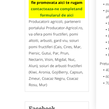
fie promovata aici te rugam
m
contacteaza-ne completand
p
formularul de aici
af
Producatorii agricoli, partenerii
portalului Producator-Agricol.ro,
va ofera pomi fructiferi, pomi
altoiti, arbusti, gard viu, soiuri
pomi fructiferi (Cais, Cires, Mar,
Piersic, Gutui, Par, Prun,
Nectarin, Visin, Migdal, Nuc,
Pretu
Alun), soiuri de arbusti fructiferi
40
(Kiwi, Aronia, GojiBerry, Capsun,
60
Zmeur, Coacaz Negru, Coacaz
70
Rosu, Mur)
Facebook