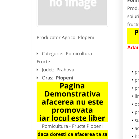
Pomi
Produ
soiuri
fruct
P
Producator Agricol Plopeni
Adau
Categorie:
Pomicultura -
Fructe
Judet:
Prahova
p
Oras:
Plopeni
pr
Pagina
p
Demonstrativa
li
afacerea nu este
o
promovata
pr
iar locul este liber
su
Pomicultura - Fructe Plopeni
ad
daca doresti ca afacerea ta sa
h