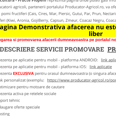
cultura - Fructe Plopeni
reprezinta pagina unde puteti gasi info
catorii agricoli, partenerii portalului Producator-Agricol.ro, va ofer
 pomi fructiferi (Cais, Cires, Mar, Piersic, Gutui, Par, Prun, Nectar
iferi (Kiwi, Aronia, GojiBerry, Capsun, Zmeur, Coacaz Negru, Coac
agina Demonstrativa afacerea nu este
liber
garea si promovarea afacerii dumneavoastra pe portalul nos
DESCRIERE SERVICII PROMOVARE
PR
rezenta pe aplicatie pentru mobil - platforma ANDROID:
link apli
ezenta pe aplicatie pentru mobil - platforma iOS:
link aplicatie
rezenta
EXCLUSIVA
pentru orasul dumneavoastra (o singura afacer
nk personalizat (exemplu:
https://www.producator-agricol.ro/pom
ptimizare pentru motoare de cautare
ezenta activa pe retelele sociale
port tehnic
augare oferte speciale
osting