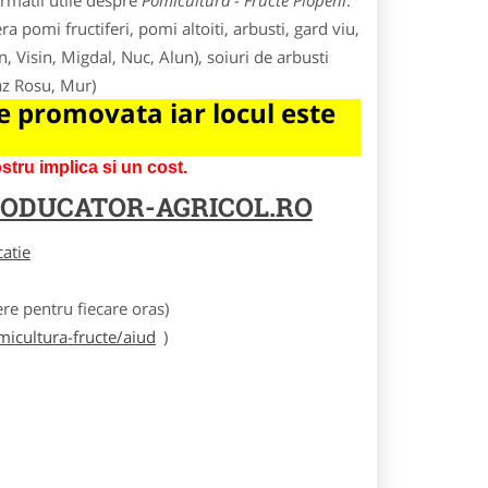
rmatii utile despre
Pomicultura - Fructe Plopeni
.
a pomi fructiferi, pomi altoiti, arbusti, gard viu,
in, Visin, Migdal, Nuc, Alun), soiuri de arbusti
az Rosu, Mur)
 promovata iar locul este
tru implica si un cost.
ODUCATOR-AGRICOL.RO
catie
e pentru fiecare oras)
icultura-fructe/aiud
)