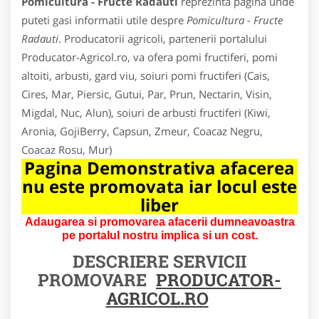
Pomicultura - Fructe Radauti
reprezinta pagina unde
puteti gasi informatii utile despre
Pomicultura - Fructe
Radauti
. Producatorii agricoli, partenerii portalului
Producator-Agricol.ro, va ofera pomi fructiferi, pomi
altoiti, arbusti, gard viu, soiuri pomi fructiferi (Cais,
Cires, Mar, Piersic, Gutui, Par, Prun, Nectarin, Visin,
Migdal, Nuc, Alun), soiuri de arbusti fructiferi (Kiwi,
Aronia, GojiBerry, Capsun, Zmeur, Coacaz Negru,
Coacaz Rosu, Mur)
Pagina Demonstrativa afacerea
nu este promovata iar locul este
liber
Adaugarea si promovarea afacerii dumneavoastra
pe portalul nostru implica si un cost.
DESCRIERE SERVICII
PROMOVARE
PRODUCATOR-
AGRICOL.RO