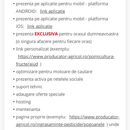
prezenta pe aplicatie pentru mobil - platforma
ANDROID:
link aplicatie
prezenta pe aplicatie pentru mobil - platforma
iOS:
link aplicatie
prezenta
EXCLUSIVA
pentru orasul dumneavoastra
(o singura afacere pentru fiecare oras)
link personalizat (exemplu:
https://www.producator-agricol.ro/pomicultura-
fructe/aiud
)
optimizare pentru motoare de cautare
prezenta activa pe retelele sociale
suport tehnic
adaugare oferte speciale
hosting
mentenanta
pagina proprie (exemplu:
https://www.producator-
agricol.ro/ingrasaminte-pesticide/pogoanele
) unde