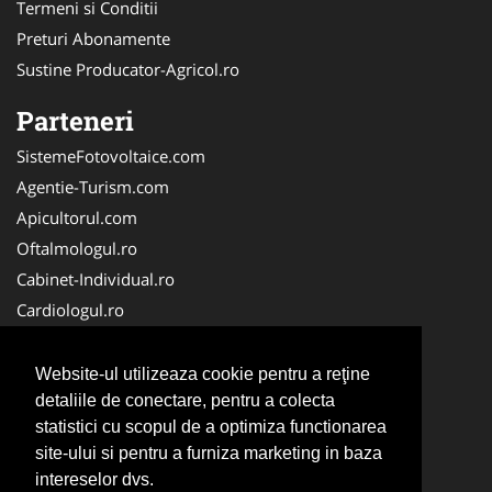
Termeni si Conditii
Preturi Abonamente
Sustine Producator-Agricol.ro
Parteneri
SistemeFotovoltaice.com
Agentie-Turism.com
Apicultorul.com
Oftalmologul.ro
Cabinet-Individual.ro
Cardiologul.ro
Clinica-Privata.ro
CramaVinuri.ro
Website-ul utilizeaza cookie pentru a reţine
Centru-Copiere.ro
detaliile de conectare, pentru a colecta
statistici cu scopul de a optimiza functionarea
CentruInchirieri.ro
site-ului si pentru a furniza marketing in baza
Medic-Bun.com
intereselor dvs.