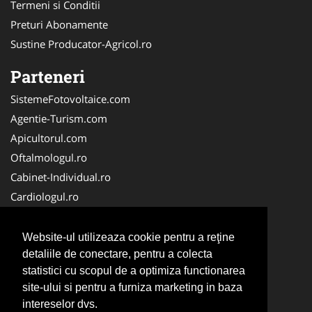
Termeni si Conditii
Preturi Abonamente
Sustine Producator-Agricol.ro
Parteneri
SistemeFotovoltaice.com
Agentie-Turism.com
Apicultorul.com
Oftalmologul.ro
Cabinet-Individual.ro
Cardiologul.ro
Clinica-Privata.ro
CramaVinuri.ro
Website-ul utilizeaza cookie pentru a reţine
Centru-Copiere.ro
detaliile de conectare, pentru a colecta
statistici cu scopul de a optimiza functionarea
CentruInchirieri.ro
site-ului si pentru a furniza marketing in baza
Medic-Bun.com
intereselor dvs.