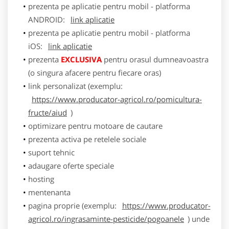
prezenta pe aplicatie pentru mobil - platforma
ANDROID:
link aplicatie
prezenta pe aplicatie pentru mobil - platforma
iOS:
link aplicatie
prezenta
EXCLUSIVA
pentru orasul dumneavoastra
(o singura afacere pentru fiecare oras)
link personalizat (exemplu:
https://www.producator-agricol.ro/pomicultura-
fructe/aiud
)
optimizare pentru motoare de cautare
prezenta activa pe retelele sociale
suport tehnic
adaugare oferte speciale
hosting
mentenanta
pagina proprie (exemplu:
https://www.producator-
agricol.ro/ingrasaminte-pesticide/pogoanele
) unde