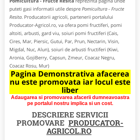
Pomicultura - Fructe Resita
reprezinta pagina unde
puteti gasi informatii utile despre
Pomicultura - Fructe
Resita
. Producatorii agricoli, partenerii portalului
Producator-Agricol.ro, va ofera pomi fructiferi, pomi
altoiti, arbusti, gard viu, soiuri pomi fructiferi (Cais,
Cires, Mar, Piersic, Gutui, Par, Prun, Nectarin, Visin,
Migdal, Nuc, Alun), soiuri de arbusti fructiferi (Kiwi,
Aronia, GojiBerry, Capsun, Zmeur, Coacaz Negru,
Coacaz Rosu, Mur)
Pagina Demonstrativa afacerea
nu este promovata iar locul este
liber
Adaugarea si promovarea afacerii dumneavoastra
pe portalul nostru implica si un cost.
DESCRIERE SERVICII
PROMOVARE
PRODUCATOR-
AGRICOL.RO