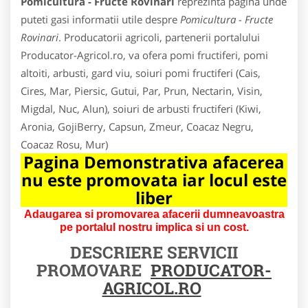
Pomicultura - Fructe Rovinari
reprezinta pagina unde
puteti gasi informatii utile despre
Pomicultura - Fructe
Rovinari
. Producatorii agricoli, partenerii portalului
Producator-Agricol.ro, va ofera pomi fructiferi, pomi
altoiti, arbusti, gard viu, soiuri pomi fructiferi (Cais,
Cires, Mar, Piersic, Gutui, Par, Prun, Nectarin, Visin,
Migdal, Nuc, Alun), soiuri de arbusti fructiferi (Kiwi,
Aronia, GojiBerry, Capsun, Zmeur, Coacaz Negru,
Coacaz Rosu, Mur)
Pagina Demonstrativa afacerea
nu este promovata iar locul este
liber
Adaugarea si promovarea afacerii dumneavoastra
pe portalul nostru implica si un cost.
DESCRIERE SERVICII
PROMOVARE
PRODUCATOR-
AGRICOL.RO