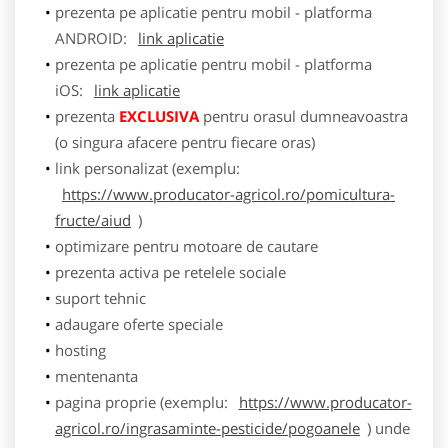
prezenta pe aplicatie pentru mobil - platforma
ANDROID:
link aplicatie
prezenta pe aplicatie pentru mobil - platforma
iOS:
link aplicatie
prezenta
EXCLUSIVA
pentru orasul dumneavoastra
(o singura afacere pentru fiecare oras)
link personalizat (exemplu:
https://www.producator-agricol.ro/pomicultura-
fructe/aiud
)
optimizare pentru motoare de cautare
prezenta activa pe retelele sociale
suport tehnic
adaugare oferte speciale
hosting
mentenanta
pagina proprie (exemplu:
https://www.producator-
agricol.ro/ingrasaminte-pesticide/pogoanele
) unde