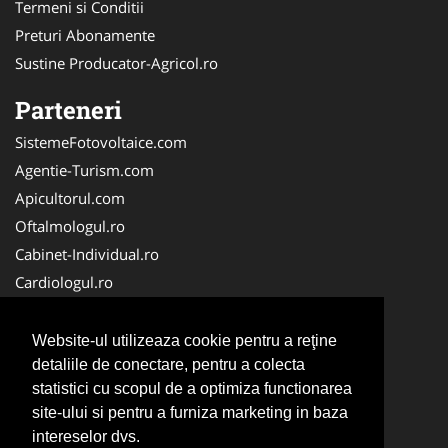
Termeni si Conditii
Preturi Abonamente
Sustine Producator-Agricol.ro
Parteneri
SistemeFotovoltaice.com
Agentie-Turism.com
Apicultorul.com
Oftalmologul.ro
Cabinet-Individual.ro
Cardiologul.ro
Clinica-Privata.ro
CramaVinuri.ro
Website-ul utilizeaza cookie pentru a reţine
Centru-Copiere.ro
detaliile de conectare, pentru a colecta
statistici cu scopul de a optimiza functionarea
CentruInchirieri.ro
site-ului si pentru a furniza marketing in baza
Medic-Bun.com
intereselor dvs.