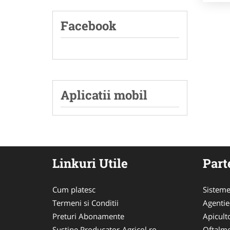
Facebook
Aplicatii mobil
Linkuri Utile
Part
Cum platesc
Sisteme
Termeni si Conditii
Agenti
Preturi Abonamente
Apicult
Sustine Producator-Agricol.ro
Oftalmo