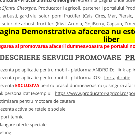
cultura - Fructe Sfantu Gheorghe
reprezinta pagina unde puteti
e Sfantu Gheorghe
. Producatorii agricoli, partenerii portalului Pro
i, arbusti, gard viu, soiuri pomi fructiferi (Cais, Cires, Mar, Piersic
, soiuri de arbusti fructiferi (Kiwi, Aronia, GojiBerry, Capsun, Z
agina Demonstrativa afacerea nu este
liber
garea si promovarea afacerii dumneavoastra pe portalul nos
DESCRIERE SERVICII PROMOVARE
PR
rezenta pe aplicatie pentru mobil - platforma ANDROID:
link apli
ezenta pe aplicatie pentru mobil - platforma iOS:
link aplicatie
rezenta
EXCLUSIVA
pentru orasul dumneavoastra (o singura afacer
nk personalizat (exemplu:
https://www.producator-agricol.ro/pom
ptimizare pentru motoare de cautare
ezenta activa pe retelele sociale
port tehnic
augare oferte speciale
osting