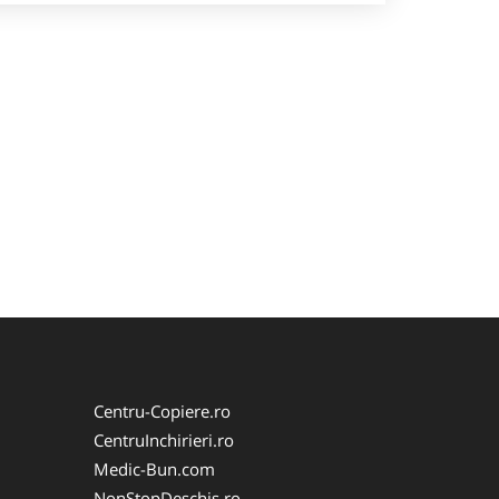
Centru-Copiere.ro
CentruInchirieri.ro
Medic-Bun.com
NonStopDeschis.ro