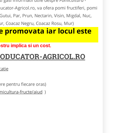
 gasi informatii utile despre
Pomicultura -
ducator-Agricol.ro, va ofera pomi fructiferi, pomi
, Gutui, Par, Prun, Nectarin, Visin, Migdal, Nuc,
meur, Coacaz Negru, Coacaz Rosu, Mur)
 promovata iar locul este
tru implica si un cost.
ODUCATOR-AGRICOL.RO
catie
e pentru fiecare oras)
icultura-fructe/aiud
)