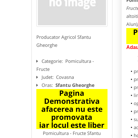
Pomi
Fruct
altoit
Alun)
P
Producator Agricol Sfantu
Gheorghe
Adau
Categorie:
Pomicultura -
Fructe
p
Judet:
Covasna
pr
Oras:
Sfantu Gheorghe
p
Pagina
li
Demonstrativa
o
afacerea nu este
pr
promovata
su
iar locul este liber
ad
Pomicultura - Fructe Sfantu
h