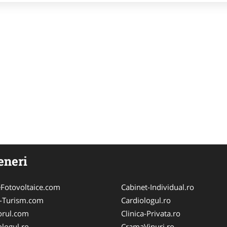
eneri
Fotovoltaice.com
Cabinet-Individual.ro
e-Turism.com
Cardiologul.ro
orul.com
Clinica-Privata.ro
logul.ro
CramaVinuri.ro