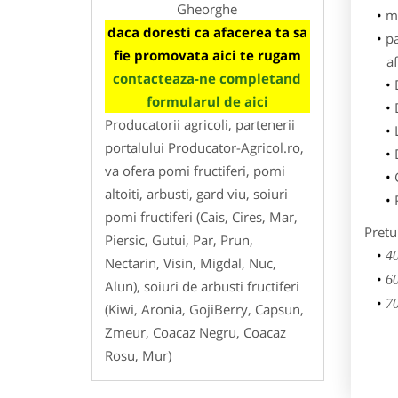
Gheorghe
m
daca doresti ca afacerea ta sa
p
fie promovata aici te rugam
af
contacteaza-ne completand
formularul de aici
Producatorii agricoli, partenerii
portalului Producator-Agricol.ro,
va ofera pomi fructiferi, pomi
altoiti, arbusti, gard viu, soiuri
pomi fructiferi (Cais, Cires, Mar,
Pretu
Piersic, Gutui, Par, Prun,
40
Nectarin, Visin, Migdal, Nuc,
60
Alun), soiuri de arbusti fructiferi
70
(Kiwi, Aronia, GojiBerry, Capsun,
Zmeur, Coacaz Negru, Coacaz
Rosu, Mur)