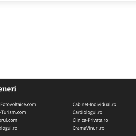
eneri
Fotovoltaice.com
Cabinet-Individual.ro
e-Turism.com
Cardiologul.ro
orul.com
Clinica-Privata.ro
logul.ro
CramaVinuri.ro