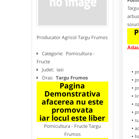
Pomi
Targu
arbust
soiur
P
Producator Agricol Targu Frumos
Adau
Categorie:
Pomicultura -
Fructe
Judet:
Iasi
p
Oras:
Targu Frumos
pr
Pagina
p
Demonstrativa
li
afacerea nu este
o
promovata
pr
iar locul este liber
su
Pomicultura - Fructe Targu
ad
Frumos
h