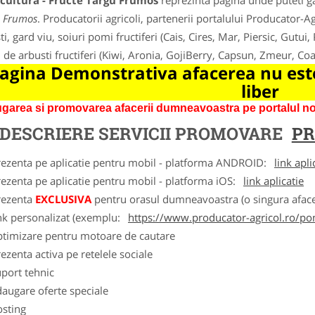
cultura - Fructe Targu Frumos
reprezinta pagina unde puteti ga
 Frumos
. Producatorii agricoli, partenerii portalului Producator-Agr
i, gard viu, soiuri pomi fructiferi (Cais, Cires, Mar, Piersic, Gutui,
i de arbusti fructiferi (Kiwi, Aronia, GojiBerry, Capsun, Zmeur, C
agina Demonstrativa afacerea nu este
liber
garea si promovarea afacerii dumneavoastra pe portalul nos
DESCRIERE SERVICII PROMOVARE
PR
rezenta pe aplicatie pentru mobil - platforma ANDROID:
link apli
ezenta pe aplicatie pentru mobil - platforma iOS:
link aplicatie
rezenta
EXCLUSIVA
pentru orasul dumneavoastra (o singura afacer
nk personalizat (exemplu:
https://www.producator-agricol.ro/pom
ptimizare pentru motoare de cautare
ezenta activa pe retelele sociale
port tehnic
augare oferte speciale
osting