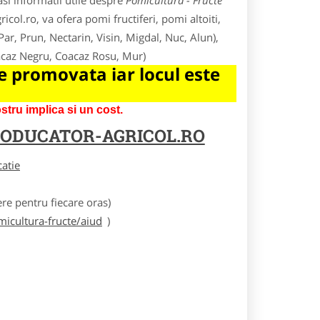
si informatii utile despre
Pomicultura - Fructe
icol.ro, va ofera pomi fructiferi, pomi altoiti,
 Par, Prun, Nectarin, Visin, Migdal, Nuc, Alun),
oacaz Negru, Coacaz Rosu, Mur)
 promovata iar locul este
tru implica si un cost.
ODUCATOR-AGRICOL.RO
catie
e pentru fiecare oras)
icultura-fructe/aiud
)