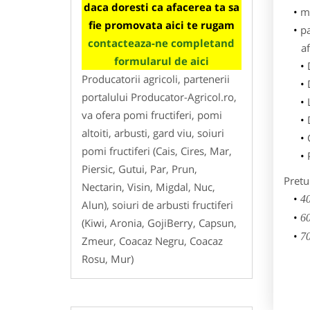
daca doresti ca afacerea ta sa
m
fie promovata aici te rugam
p
contacteaza-ne completand
af
formularul de aici
Producatorii agricoli, partenerii
portalului Producator-Agricol.ro,
va ofera pomi fructiferi, pomi
altoiti, arbusti, gard viu, soiuri
pomi fructiferi (Cais, Cires, Mar,
Piersic, Gutui, Par, Prun,
Pretu
Nectarin, Visin, Migdal, Nuc,
40
Alun), soiuri de arbusti fructiferi
60
(Kiwi, Aronia, GojiBerry, Capsun,
70
Zmeur, Coacaz Negru, Coacaz
Rosu, Mur)