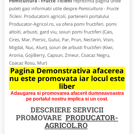
Pomicultura - Fructe Ticleni
reprezinta pagina unde
puteti gasi informatii utile despre
Pomicultura - Fructe
Ticleni
. Producatorii agricoli, partenerii portalului
Producator-Agricol.ro, va ofera pomi fructiferi, pomi
altoiti, arbusti, gard viu, soiuri pomi fructiferi (Cais,
Cires, Mar, Piersic, Gutui, Par, Prun, Nectarin, Visin,
Migdal, Nuc, Alun), soiuri de arbusti fructiferi (Kiwi,
Aronia, GojiBerry, Capsun, Zmeur, Coacaz Negru,
Coacaz Rosu, Mur)
Pagina Demonstrativa afacerea
nu este promovata iar locul este
liber
Adaugarea si promovarea afacerii dumneavoastra
pe portalul nostru implica si un cost.
DESCRIERE SERVICII
PROMOVARE
PRODUCATOR-
AGRICOL.RO