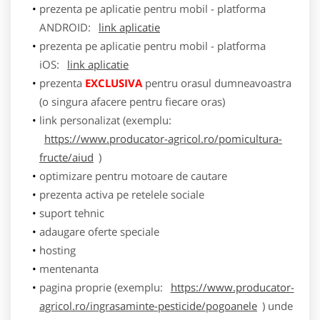
prezenta pe aplicatie pentru mobil - platforma
ANDROID:
link aplicatie
prezenta pe aplicatie pentru mobil - platforma
iOS:
link aplicatie
prezenta
EXCLUSIVA
pentru orasul dumneavoastra
(o singura afacere pentru fiecare oras)
link personalizat (exemplu:
https://www.producator-agricol.ro/pomicultura-
fructe/aiud
)
optimizare pentru motoare de cautare
prezenta activa pe retelele sociale
suport tehnic
adaugare oferte speciale
hosting
mentenanta
pagina proprie (exemplu:
https://www.producator-
agricol.ro/ingrasaminte-pesticide/pogoanele
) unde