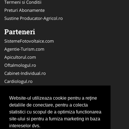
Termeni si Conditii
Preturi Abonamente
Sustine Producator-Agricol.ro
Parteneri
SistemeFotovoltaice.com
Agentie-Turism.com
Apicultorul.com
Oftalmologul.ro
Cabinet-Individual.ro
Cardiologul.ro
Clinica-Privata.ro
CramaVinuri.ro
Website-ul utilizeaza cookie pentru a reţine
Centru-Copiere.ro
detaliile de conectare, pentru a colecta
statistici cu scopul de a optimiza functionarea
CentruInchirieri.ro
site-ului si pentru a furniza marketing in baza
Medic-Bun.com
intereselor dvs.