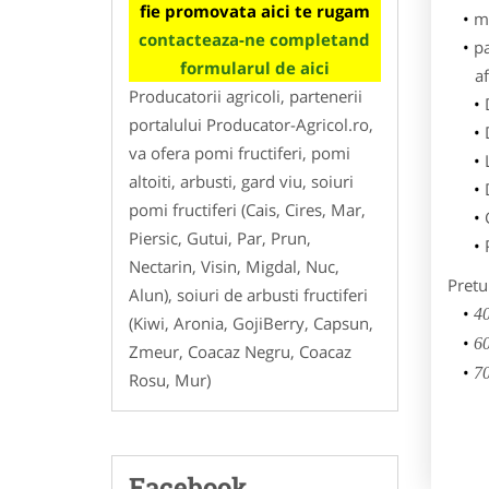
fie promovata aici te rugam
m
contacteaza-ne completand
p
formularul de aici
af
Producatorii agricoli, partenerii
portalului Producator-Agricol.ro,
va ofera pomi fructiferi, pomi
altoiti, arbusti, gard viu, soiuri
pomi fructiferi (Cais, Cires, Mar,
Piersic, Gutui, Par, Prun,
Nectarin, Visin, Migdal, Nuc,
Pretu
Alun), soiuri de arbusti fructiferi
40
(Kiwi, Aronia, GojiBerry, Capsun,
60
Zmeur, Coacaz Negru, Coacaz
70
Rosu, Mur)
Facebook