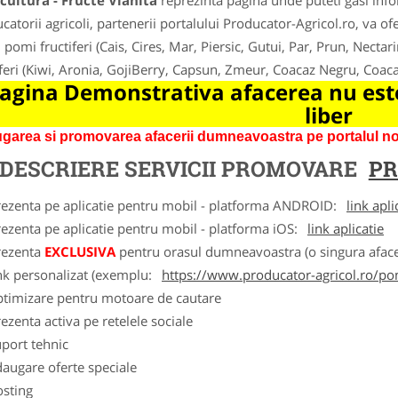
ultura - Fructe Vlahita
reprezinta pagina unde puteti gasi info
catorii agricoli, partenerii portalului Producator-Agricol.ro, va ofer
 pomi fructiferi (Cais, Cires, Mar, Piersic, Gutui, Par, Prun, Nectar
iferi (Kiwi, Aronia, GojiBerry, Capsun, Zmeur, Coacaz Negru, Coac
agina Demonstrativa afacerea nu este
liber
garea si promovarea afacerii dumneavoastra pe portalul nos
DESCRIERE SERVICII PROMOVARE
PR
rezenta pe aplicatie pentru mobil - platforma ANDROID:
link apli
ezenta pe aplicatie pentru mobil - platforma iOS:
link aplicatie
rezenta
EXCLUSIVA
pentru orasul dumneavoastra (o singura afacer
nk personalizat (exemplu:
https://www.producator-agricol.ro/pom
ptimizare pentru motoare de cautare
ezenta activa pe retelele sociale
port tehnic
augare oferte speciale
osting