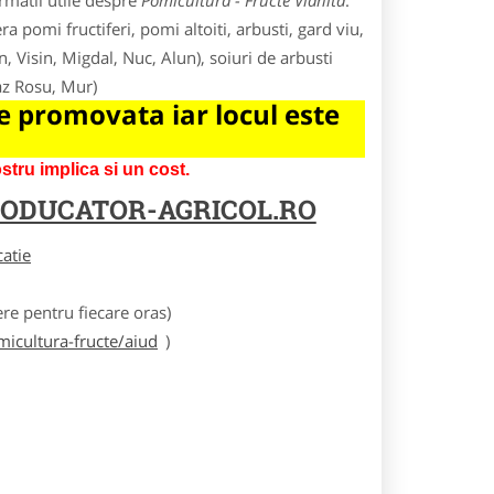
rmatii utile despre
Pomicultura - Fructe Vlahita
.
a pomi fructiferi, pomi altoiti, arbusti, gard viu,
in, Visin, Migdal, Nuc, Alun), soiuri de arbusti
az Rosu, Mur)
 promovata iar locul este
tru implica si un cost.
ODUCATOR-AGRICOL.RO
catie
e pentru fiecare oras)
icultura-fructe/aiud
)