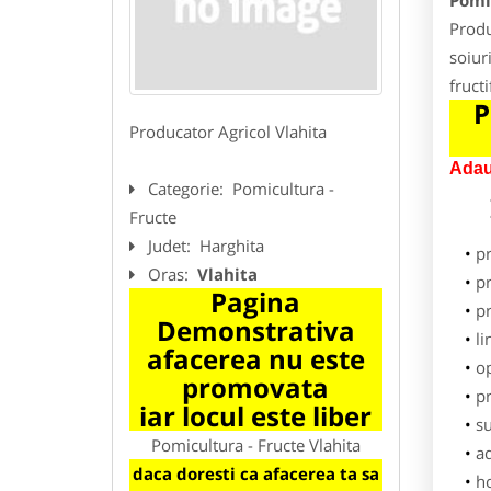
Pomic
Produ
soiuri
fruct
P
Producator Agricol Vlahita
Adau
Categorie:
Pomicultura -
Fructe
Judet:
Harghita
p
Oras:
Vlahita
pr
Pagina
p
Demonstrativa
li
afacerea nu este
o
promovata
pr
iar locul este liber
su
Pomicultura - Fructe Vlahita
ad
daca doresti ca afacerea ta sa
h