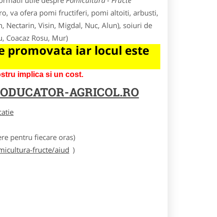
ormatii utile despre
Pomicultura - Fructe
o, va ofera pomi fructiferi, pomi altoiti, arbusti,
n, Nectarin, Visin, Migdal, Nuc, Alun), soiuri de
ru, Coacaz Rosu, Mur)
 promovata iar locul este
tru implica si un cost.
ODUCATOR-AGRICOL.RO
catie
e pentru fiecare oras)
icultura-fructe/aiud
)