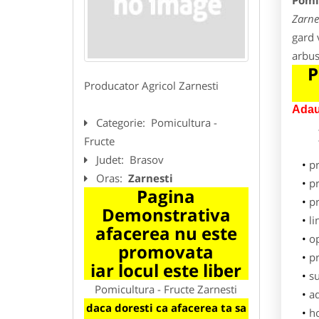
Pomic
Zarne
gard v
arbus
P
Producator Agricol Zarnesti
Adau
Categorie:
Pomicultura -
Fructe
Judet:
Brasov
p
Oras:
Zarnesti
pr
Pagina
p
Demonstrativa
li
afacerea nu este
o
promovata
pr
iar locul este liber
su
Pomicultura - Fructe Zarnesti
ad
daca doresti ca afacerea ta sa
h