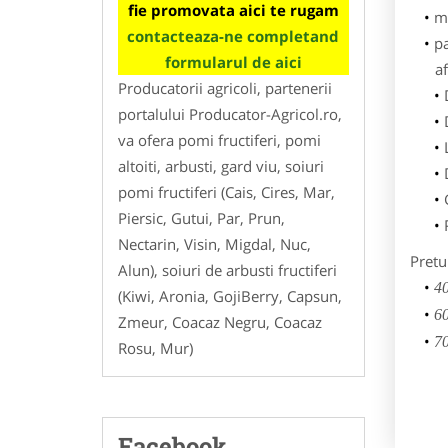
fie promovata aici te rugam
m
contacteaza-ne completand
p
formularul de aici
af
Producatorii agricoli, partenerii
portalului Producator-Agricol.ro,
va ofera pomi fructiferi, pomi
altoiti, arbusti, gard viu, soiuri
pomi fructiferi (Cais, Cires, Mar,
Piersic, Gutui, Par, Prun,
Nectarin, Visin, Migdal, Nuc,
Pretu
Alun), soiuri de arbusti fructiferi
40
(Kiwi, Aronia, GojiBerry, Capsun,
60
Zmeur, Coacaz Negru, Coacaz
70
Rosu, Mur)
Facebook