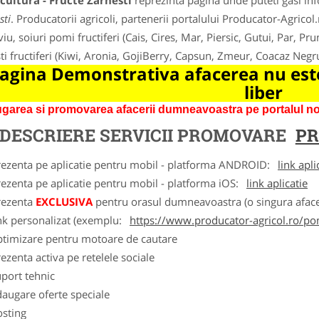
ultura - Fructe Zarnesti
reprezinta pagina unde puteti gasi inf
sti
. Producatorii agricoli, partenerii portalului Producator-Agricol.r
iu, soiuri pomi fructiferi (Cais, Cires, Mar, Piersic, Gutui, Par, Pru
ti fructiferi (Kiwi, Aronia, GojiBerry, Capsun, Zmeur, Coacaz Neg
agina Demonstrativa afacerea nu este
liber
garea si promovarea afacerii dumneavoastra pe portalul nos
DESCRIERE SERVICII PROMOVARE
PR
rezenta pe aplicatie pentru mobil - platforma ANDROID:
link apli
ezenta pe aplicatie pentru mobil - platforma iOS:
link aplicatie
rezenta
EXCLUSIVA
pentru orasul dumneavoastra (o singura afacer
nk personalizat (exemplu:
https://www.producator-agricol.ro/pom
ptimizare pentru motoare de cautare
ezenta activa pe retelele sociale
port tehnic
augare oferte speciale
osting