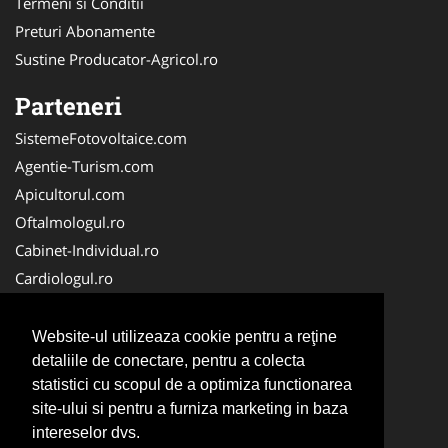
Termeni si Conditii
Preturi Abonamente
Sustine Producator-Agricol.ro
Parteneri
SistemeFotovoltaice.com
Agentie-Turism.com
Apicultorul.com
Oftalmologul.ro
Cabinet-Individual.ro
Cardiologul.ro
Clinica-Privata.ro
CramaVinuri.ro
Website-ul utilizeaza cookie pentru a reţine
Centru-Copiere.ro
detaliile de conectare, pentru a colecta
statistici cu scopul de a optimiza functionarea
CentruInchirieri.ro
site-ului si pentru a furniza marketing in baza
Medic-Bun.com
intereselor dvs.
NonStopDeschis.ro