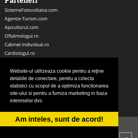
SistemeFotovoltaice.com
Agentie-Turism.com
Apicultorul.com
Oftalmologul.ro
Cabinet-Individual.ro
Cardiologul.ro
Clinica-Privata.ro
CramaVinuri.ro
Website-ul utilizeaza cookie pentru a reţine
Centru-Copiere.ro
detaliile de conectare, pentru a colecta
statistici cu scopul de a optimiza functionarea
CentruInchirieri.ro
site-ului si pentru a furniza marketing in baza
Medic-Bun.com
intereselor dvs.
NonStopDeschis.ro
Am inteles, sunt de acord!
© 2014-2026 -
ANPC
SOL