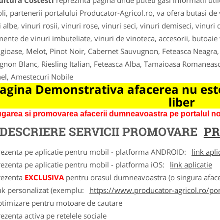
ultura Costesti
reprezinta pagina unde puteti gasi informatii uti
li, partenerii portalului Producator-Agricol.ro, va ofera butasi de vi
 albe, vinuri rosii, vinuri rose, vinuri seci, vinuri demiseci, vinuri
mente de vinuri imbuteliate, vinuri de vinoteca, accesorii, butoaie 
igioase, Melot, Pinot Noir, Cabernet Sauvugnon, Feteasca Neagra,
gnon Blanc, Riesling Italian, Feteasca Alba, Tamaioasa Romaneas
el, Amestecuri Nobile
agina Demonstrativa afacerea nu este
liber
garea si promovarea afacerii dumneavoastra pe portalul nos
DESCRIERE SERVICII PROMOVARE
PR
rezenta pe aplicatie pentru mobil - platforma ANDROID:
link apli
ezenta pe aplicatie pentru mobil - platforma iOS:
link aplicatie
rezenta
EXCLUSIVA
pentru orasul dumneavoastra (o singura afacer
nk personalizat (exemplu:
https://www.producator-agricol.ro/pom
ptimizare pentru motoare de cautare
ezenta activa pe retelele sociale