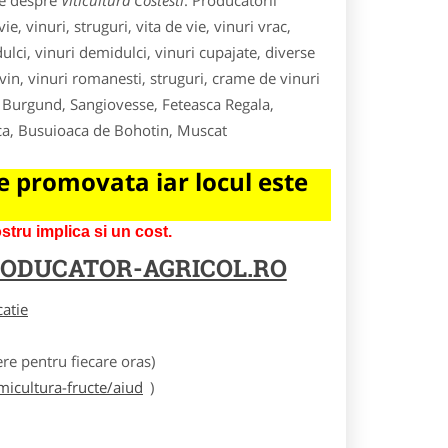
le despre
Viticultura Costesti
. Producatorii
e, vinuri, struguri, vita de vie, vinuri vrac,
 dulci, vinuri demidulci, vinuri cupajate, diverse
vin, vinuri romanesti, struguri, crame de vinuri
 Burgund, Sangiovesse, Feteasca Regala,
ca, Busuioaca de Bohotin, Muscat
 promovata iar locul este
tru implica si un cost.
ODUCATOR-AGRICOL.RO
catie
e pentru fiecare oras)
icultura-fructe/aiud
)