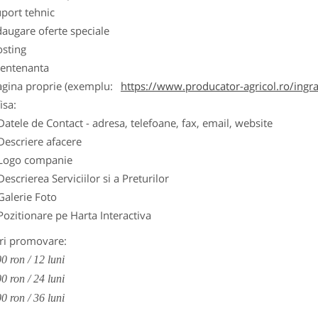
port tehnic
augare oferte speciale
osting
entenanta
agina proprie (exemplu:
https://www.producator-agricol.ro/ingr
isa:
Datele de Contact - adresa, telefoane, fax, email, website
Descriere afacere
Logo companie
Descrierea Serviciilor si a Preturilor
Galerie Foto
Pozitionare pe Harta Interactiva
ri promovare:
0 ron / 12 luni
0 ron / 24 luni
0 ron / 36 luni