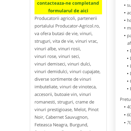
contacteaza-ne completand
su
formularul de aici
ad
Producatorii agricoli, partenerii
h
portalului Producator-Agricol.ro,
m
va ofera butasi de vie, vinuri,
p
struguri, vita de vie, vinuri vrac,
af
vinuri albe, vinuri rosii,
vinuri rose, vinuri seci,
vinuri demiseci, vinuri dulci,
vinuri demidulci, vinuri cupajate,
diverse sortimente de vinuri
imbuteliate, vinuri de vinoteca,
accesorii, butoaie vin, vinuri
Pretu
romanesti, struguri, crame de
40
vinuri prestigioase, Melot, Pinot
60
Noir, Cabernet Sauvugnon,
70
Feteasca Neagra, Burgund,