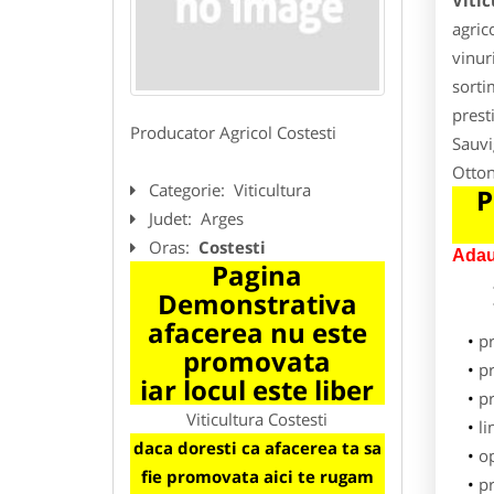
Vitic
agrico
vinuri
sorti
prest
Producator Agricol Costesti
Sauvi
Otton
Categorie:
Viticultura
P
Judet:
Arges
Oras:
Costesti
Adau
Pagina
Demonstrativa
afacerea nu este
p
promovata
pr
iar locul este liber
p
Viticultura Costesti
li
daca doresti ca afacerea ta sa
o
fie promovata aici te rugam
pr