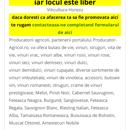
iar locul este liber
Viticultura Horezu
daca doresti ca afacerea ta sa fie promovata aici
te rugam
contacteaza-ne completand formularul
de aici
Producatorii agricoli, partenerii portalului Producator-
Agricol.ro, va ofera butasi de vie, vinuri, struguri, vita de
vie, vinuri vrac, vinuri albe, vinuri rosii, vinuri rose,
vinuri seci, vinuri demiseci, vinuri dulci,
vinuri demidulci, vinuri cupajate, diverse sortimente de
vinuri imbuteliate, vinuri de vinoteca, accesorii, butoaie
vin, vinuri romanesti, struguri, crame de vinuri
prestigioase, Melot, Pinot Noir, Cabernet Sauvugnon,
Feteasca Neagra, Burgund, Sangiovesse, Feteasca
Regala, Sauvignon Blanc, Riesling Italian, Feteasca
Alba, Tamaioasa Romaneasca, Busuioaca de Bohotin,
Muscat Ottonel, Amestecuri Nobile