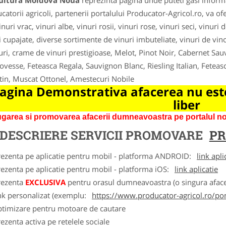
cultura Moldova Noua
reprezinta pagina unde puteti gasi informa
catorii agricoli, partenerii portalului Producator-Agricol.ro, va ofer
inuri vrac, vinuri albe, vinuri rosii, vinuri rose, vinuri seci, vinuri
i cupajate, diverse sortimente de vinuri imbuteliate, vinuri de vino
uri, crame de vinuri prestigioase, Melot, Pinot Noir, Cabernet S
ovesse, Feteasca Regala, Sauvignon Blanc, Riesling Italian, Fet
in, Muscat Ottonel, Amestecuri Nobile
agina Demonstrativa afacerea nu este
liber
garea si promovarea afacerii dumneavoastra pe portalul nos
DESCRIERE SERVICII PROMOVARE
PR
rezenta pe aplicatie pentru mobil - platforma ANDROID:
link apli
ezenta pe aplicatie pentru mobil - platforma iOS:
link aplicatie
rezenta
EXCLUSIVA
pentru orasul dumneavoastra (o singura afacer
nk personalizat (exemplu:
https://www.producator-agricol.ro/pom
ptimizare pentru motoare de cautare
ezenta activa pe retelele sociale