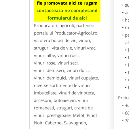
fie promovata aici te rugam
su
contacteaza-ne completand
ad
formularul de aici
h
Producatorii agricoli, partenerii
m
portalului Producator-Agricol.ro,
p
va ofera butasi de vie, vinuri,
af
struguri, vita de vie, vinuri vrac,
vinuri albe, vinuri rosii,
vinuri rose, vinuri seci,
vinuri demiseci, vinuri dulci,
vinuri demidulci, vinuri cupajate,
diverse sortimente de vinuri
imbuteliate, vinuri de vinoteca,
Pretu
accesorii, butoaie vin, vinuri
40
romanesti, struguri, crame de
60
vinuri prestigioase, Melot, Pinot
70
Noir, Cabernet Sauvugnon,