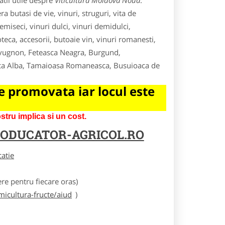
tii utile despre
Viticultura Moldova Noua
.
a butasi de vie, vinuri, struguri, vita de
 demiseci, vinuri dulci, vinuri demidulci,
teca, accesorii, butoaie vin, vinuri romanesti,
auvugnon, Feteasca Neagra, Burgund,
easca Alba, Tamaioasa Romaneasca, Busuioaca de
 promovata iar locul este
tru implica si un cost.
ODUCATOR-AGRICOL.RO
catie
e pentru fiecare oras)
icultura-fructe/aiud
)