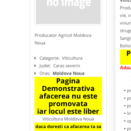
Viti
Produ
vie, v
vinur
strug
Producator Agricol Moldova
Sangi
Noua
Bohot
P
Categorie:
Viticultura
Judet:
Caras severin
Adau
Oras:
Moldova Noua
Pagina
Demonstrativa
p
afacerea nu este
pr
promovata
p
iar locul este liber
li
Viticultura Moldova Noua
o
daca doresti ca afacerea ta sa
pr