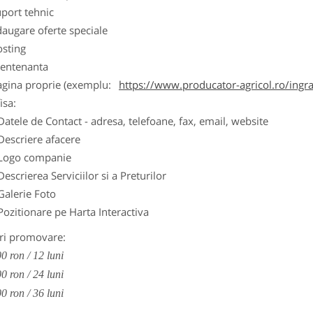
port tehnic
augare oferte speciale
osting
entenanta
agina proprie (exemplu:
https://www.producator-agricol.ro/ingr
isa:
Datele de Contact - adresa, telefoane, fax, email, website
Descriere afacere
Logo companie
Descrierea Serviciilor si a Preturilor
Galerie Foto
Pozitionare pe Harta Interactiva
ri promovare:
0 ron / 12 luni
0 ron / 24 luni
0 ron / 36 luni