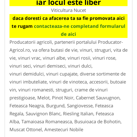
iar locul este liber
Viticultura Nucet
daca doresti ca afacerea ta sa fie promovata aici
te rugam
contacteaza-ne completand formularul
de aici
Producatorii agricoli, partenerii portalului Producator-
Agricol.ro, va ofera butasi de vie, vinuri, struguri, vita de
vie, vinuri vrac, vinuri albe, vinuri rosii, vinuri rose,
vinuri seci, vinuri demiseci, vinuri dulci,
vinuri demidulci, vinuri cupajate, diverse sortimente de
vinuri imbuteliate, vinuri de vinoteca, accesorii, butoaie
vin, vinuri romanesti, struguri, crame de vinuri
prestigioase, Melot, Pinot Noir, Cabernet Sauvugnon,
Feteasca Neagra, Burgund, Sangiovesse, Feteasca
Regala, Sauvignon Blanc, Riesling Italian, Feteasca
Alba, Tamaioasa Romaneasca, Busuioaca de Bohotin,
Muscat Ottonel, Amestecuri Nobile