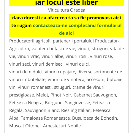
iar locul este liber
Viticultura Oradea
daca doresti ca afacerea ta sa fie promovata aici
te rugam
contacteaza-ne completand formularul
de aici
Producatorii agricoli, partenerii portalului Producator-
Agricol.ro, va ofera butasi de vie, vinuri, struguri, vita de
vie, vinuri vrac, vinuri albe, vinuri rosii, vinuri rose,
vinuri seci, vinuri demiseci, vinuri dulci,
vinuri demidulci, vinuri cupajate, diverse sortimente de
vinuri imbuteliate, vinuri de vinoteca, accesorii, butoaie
vin, vinuri romanesti, struguri, crame de vinuri
prestigioase, Melot, Pinot Noir, Cabernet Sauvugnon,
Feteasca Neagra, Burgund, Sangiovesse, Feteasca
Regala, Sauvignon Blanc, Riesling Italian, Feteasca
Alba, Tamaioasa Romaneasca, Busuioaca de Bohotin,
Muscat Ottonel, Amestecuri Nobile